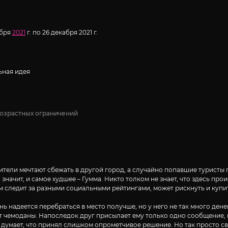
ября
2021
г. по 26 декабря 2021 г.
ная идея
возрастных ограничений
жители мечтают сбежать в другой город, а случайно попавшие туристы 
значит, и самое худшее – Гумма. Никто толком не знает, что здесь про
ом следит за разными социальными рейтингами, может рискнуть и купит
ь надеется перебраться в место получше, но у него не так много дене
ет чемоданы. Напоследок друг присылает ему только одно сообщение,
 думает, что принял слишком опрометчивое решение. Но так просто св