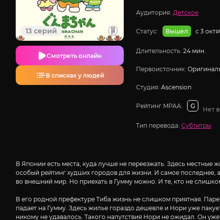
Аудитория:
Детское
13 серий
Статус:
с 3 окт
Вышел
Длительность:
24 мин.
Смотреть онлайн
Первоисточник:
Оригиналь
В списках у людей
Студия:
Ascension
Рейтинг MPAA:
G
Нет 
Тип перевода:
Субтитры
В Японии есть места, куда лучше не переезжать. Здесь местные 
особый рейтинг худших городов для жизни. И самое последнее, а 
во внешний мир. Но приехать в Гумму можно. И те, кто не слишк
В его родной префектуре Тиба жизнь не слишком приятная. Парен
падает на Гумму. Здесь жилье гораздо дешевле и Нори уже паку
никому не удавалось. Такого напутствия Нори не ожидал. Он уже