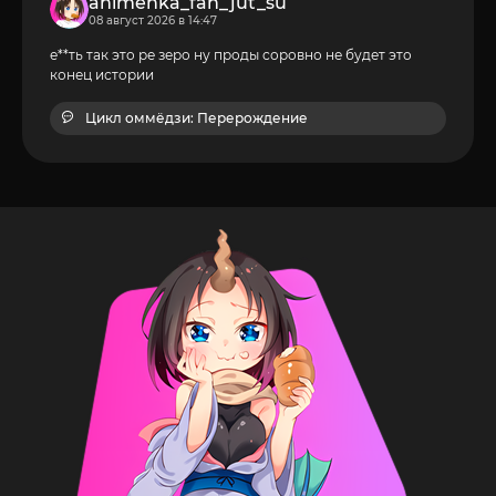
animehka_fan_jut_su
08 август 2026 в 14:47
е**ть так это ре зеро ну проды соровно не будет это
конец истории
Цикл оммёдзи: Перерождение