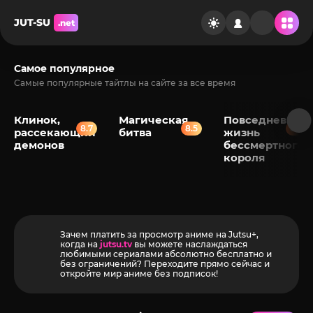
JUT-SU
.net
Самое популярное
Самые популярные тайтлы на сайте за все время
Клинок,
Магическая
Повседневная
8.7
8.5
8.2
рассекающий
битва
жизнь
демонов
бессмертного
короля
Зачем платить за просмотр аниме на Jutsu+,
когда на
jutsu.tv
вы можете наслаждаться
любимыми сериалами абсолютно бесплатно и
без ограничений? Переходите прямо сейчас и
откройте мир аниме без подписок!