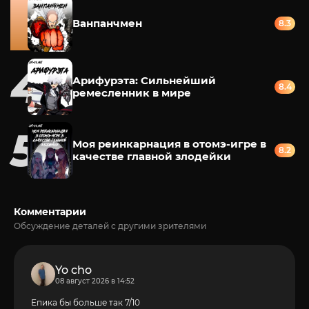
Ванпанчмен
8.3
Арифурэта: Сильнейший
8.4
ремесленник в мире
Моя реинкарнация в отомэ-игре в
8.2
качестве главной злодейки
Комментарии
Обсуждение деталей с другими зрителями
Yo cho
08 август 2026 в 14:52
Епика бы больше так 7/10