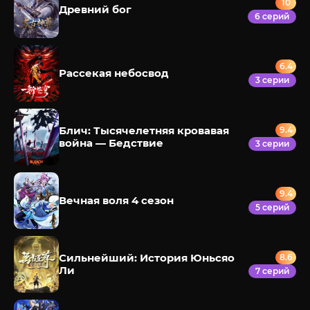
10
Древний бог
6 серий
6.4
Рассекая небосвод
3 серии
Блич: Тысячелетняя кровавая
9.4
война — Бедствие
3 серии
9.4
Вечная воля 4 сезон
5 серий
Сильнейший: История Юньсяо
8.6
Ли
7 серий