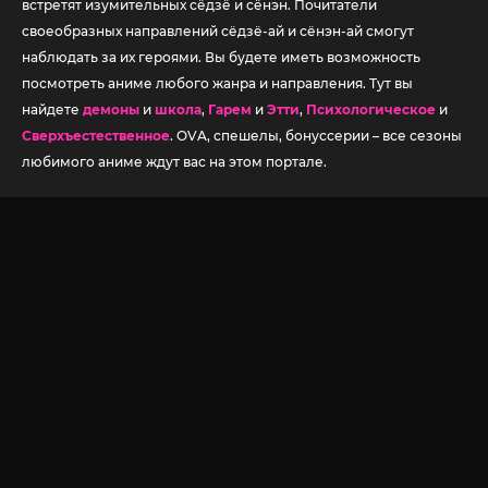
встретят изумительных сёдзё и сёнэн. Почитатели
своеобразных направлений сёдзё-ай и сёнэн-ай смогут
наблюдать за их героями. Вы будете иметь возможность
посмотреть аниме любого жанра и направления. Тут вы
найдете
демоны
и
школа
,
Гарем
и
Этти
,
Психологическое
и
Сверхъестественное
. OVA, спешелы, бонуссерии – все сезоны
любимого аниме ждут вас на этом портале.