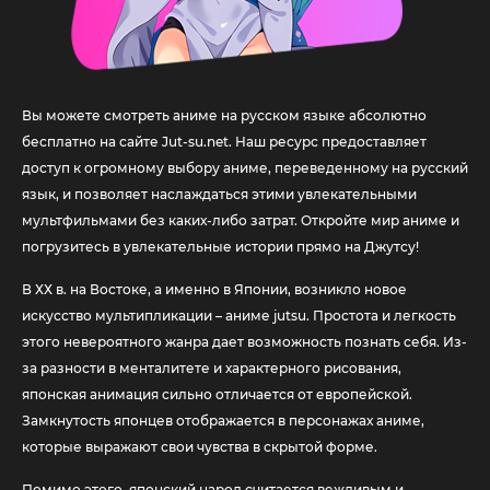
Вы можете смотреть аниме на русском языке абсолютно
бесплатно на сайте Jut-su.net. Наш ресурс предоставляет
доступ к огромному выбору аниме, переведенному на русский
язык, и позволяет наслаждаться этими увлекательными
мультфильмами без каких-либо затрат. Откройте мир аниме и
погрузитесь в увлекательные истории прямо на Джутсу!
В ХХ в. на Востоке, а именно в Японии, возникло новое
искусство мультипликации – аниме jutsu. Простота и легкость
этого невероятного жанра дает возможность познать себя. Из-
за разности в менталитете и характерного рисования,
японская анимация сильно отличается от европейской.
Замкнутость японцев отображается в персонажах аниме,
которые выражают свои чувства в скрытой форме.
Помимо этого, японский народ считается вежливым и