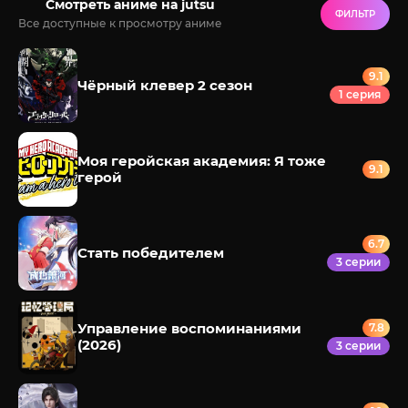
Смотреть аниме на jutsu
ФИЛЬТР
Все доступные к просмотру аниме
9.1
Чёрный клевер 2 сезон
1 серия
Моя геройская академия: Я тоже
9.1
герой
6.7
Стать победителем
3 серии
Управление воспоминаниями
7.8
(2026)
3 серии