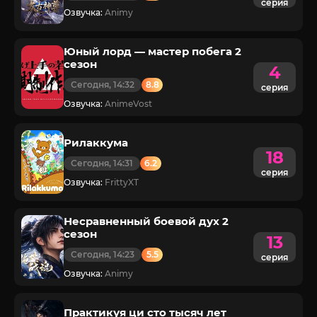
серия
Озвучка:
Animy
Юный лорд — мастер побега 2
сезон
4
Сегодня, 14:32
8.8
серия
Озвучка:
AnimeVost
Рилаккума
18
Сегодня, 14:31
6.2
серия
Озвучка:
FrittyXT
Несравненный боевой дух 2
сезон
13
Сегодня, 14:23
5.5
серия
Озвучка:
Animy
Практикуя ци сто тысяч лет