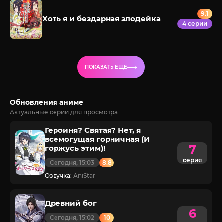
9.1
Хоть я и бездарная злодейка
4 серии
ПОКАЗАТЬ ЕЩЁ
Обновления аниме
Актуальные серии для просмотра
Героиня? Святая? Нет, я
всемогущая горничная (И
7
горжусь этим)!
серия
Сегодня, 15:03
8.8
Озвучка:
AniStar
Древний бог
6
Сегодня, 15:02
10