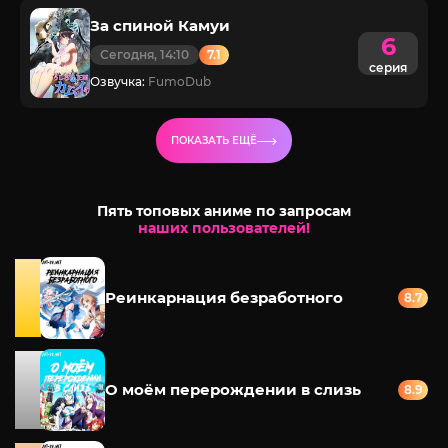
За спиной Камуи
6
Сегодня, 14:10
7.1
серия
Озвучка:
FumoDub
ПОКАЗАТЬ ЕЩЁ
Пять топовых аниме по запросам
наших пользователей!
Реинкарнация безработного
8.7
О моём перерождении в слизь
8.9