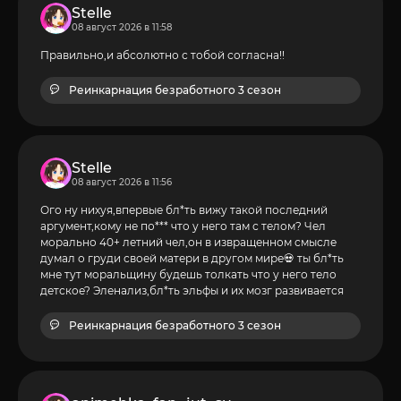
Stelle
08 август 2026 в 11:58
Правильно,и абсолютно с тобой согласна!!
Реинкарнация безработного 3 сезон
Stelle
08 август 2026 в 11:56
Ого ну нихуя,впервые бл*ть вижу такой последний
аргумент,кому не по*** что у него там с телом? Чел
морально 40+ летний чел,он в извращенном смысле
думал о груди своей матери в другом мире💀 ты бл*ть
мне тут моральщину будешь толкать что у него тело
детское? Эленализ,бл*ть эльфы и их мозг развивается
Реинкарнация безработного 3 сезон