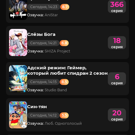
366
Сегодня, 14:23
8.7
серия
Озвучка:
AniStar
Слёзы Бога
18
Сегодня, 14:21
6.8
серия
Озвучка:
SHIZA Project
Адский режим: Геймер,
который любит спидран 2 сезон
6
Сегодня, 14:15
8.5
серия
Озвучка:
Studio Band
Син-тян
20
Сегодня, 14:12
5.5
серия
Озвучка:
Люб. Одноголосый