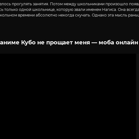
телось прогулять занятия. Потом между школьниками произошло появл
ось только одной школьнице, которую звали именем Нагиса. Она всег
школьном времени абсолютно некогда скучать. Однако эта мысль раньш
аниме Кубо не прощает меня — моба онлайн
2
3
4
5
6
7
8
9
10