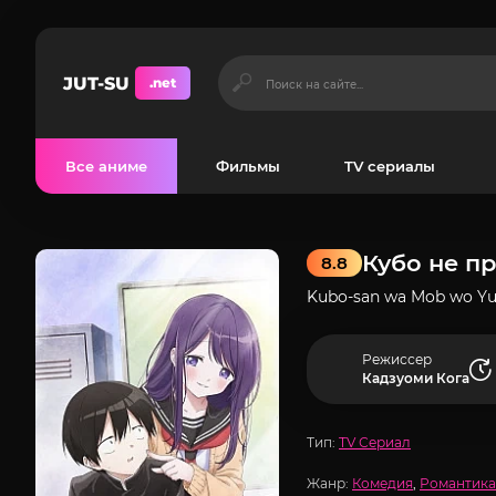
JUT-SU
.net
Все аниме
Фильмы
TV сериалы
Кубо не п
8.8
Kubo-san wa Mob wo Yu
Режиссер
Кадзуоми Кога
Тип:
TV Сериал
Жанр:
Комедия
,
Романтика