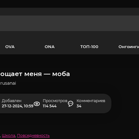
OVA
ONA
ТОП-100
Онгоинг
рощает меня — моба
rusanai
Добавлен
Просмотров
Комментариев
27-12-2024, 10:59
114 544
34
,
Школа
,
Повседневность