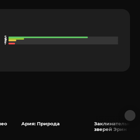
мео
Ария: Природа
Заклинательница
зверей Эрин