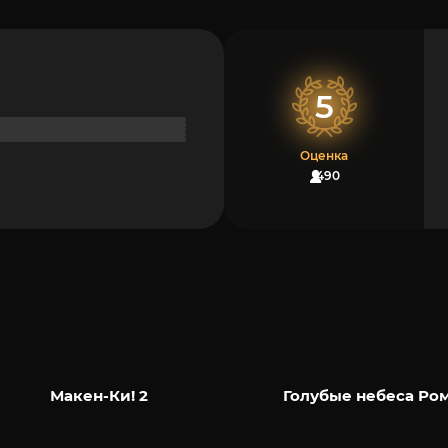
5
Оценка
490
Макен-Ки! 2
Голубые небеса Ро