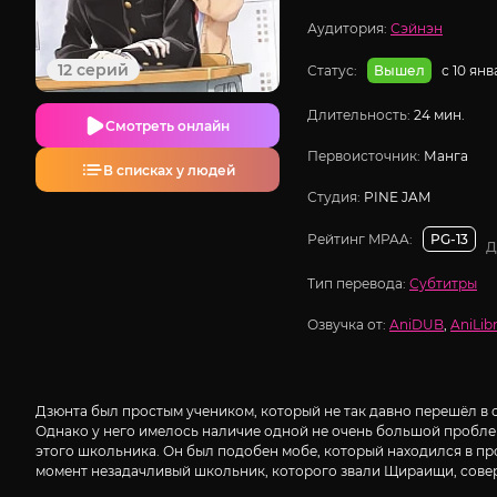
Аудитория:
Сэйнэн
12 серий
Статус:
с 10 ян
Вышел
Длительность:
24 мин.
Смотреть онлайн
Первоисточник:
Манга
В списках у людей
Студия:
PINE JAM
Рейтинг MPAA:
PG-13
Д
Тип перевода:
Субтитры
Озвучка от:
AniDUB
,
AniLibr
Дзюнта был простым учеником, который не так давно перешёл в 
Однако у него имелось наличие одной не очень большой пробле
этого школьника. Он был подобен мобе, который находился в пр
момент незадачливый школьник, которого звали Щираищи, сове