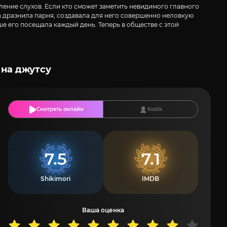
ение слухов. Если кто сможет заметить невидимого главного
да дразнила парня, создавала для него совершенно неловкую
е его посещала каждый день. Теперь в обществе с этой
 на джутсу
Смотреть онлайн
Kodik
7.5
7.1
Shikimori
IMDB
Ваша оценка