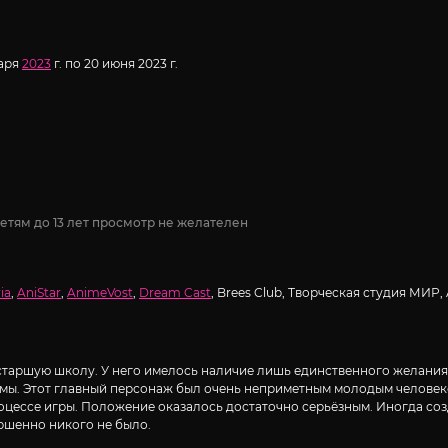
варя
2023
г. по 20 июня 2023 г.
етям до 13 лет просмотр не желателен
ia
,
AniStar
,
AnimeVost
,
Dream Cast
, Brees Club, Творческая студия МИР, 
старшую школу. У него имелось наличие лишь единственного желания.
мы. Этот главный персонаж был очень неприметным молодым человеком
оцессе игры. Положение оказалось достаточно серьёзным. Иногда созд
ршенно никого не было.