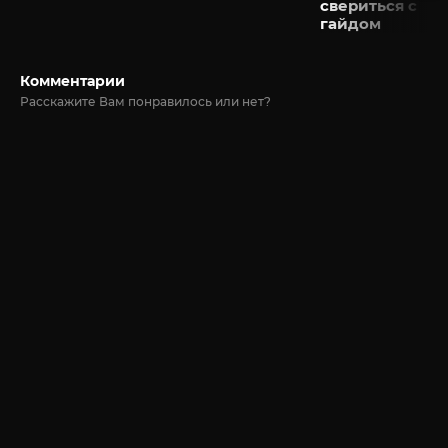
свериться с
гайдом
Комментарии
Расскажите Вам понравилось или нет?
© 2020-2026 Jut-su.net. ДжутСУ/ДжитСУ All Rights Reserved