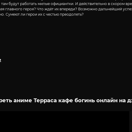
 там будут работать милые официантки. И действительно в скором вр
дея главного героя? Что ждёт их впереди? Возможно дальнейший успех
но. Сумеют ли герои их с честью преодолеть?
2
реть аниме Терраса кафе богинь онлайн на д