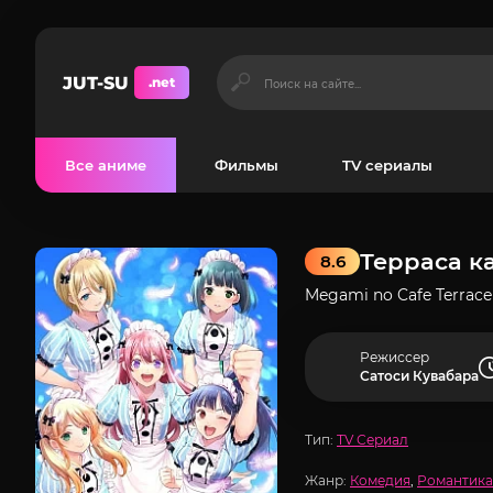
JUT-SU
.net
Все аниме
Фильмы
TV сериалы
Терраса к
8.6
Megami no Cafe Terrace
Режиссер
Сатоси Кувабара
Тип:
TV Сериал
Жанр:
Комедия
,
Романтика