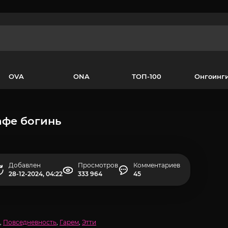
OVA
ONA
ТОП-100
Онгоинг
афе богинь
Добавлен
Просмотров
Комментариев
28-12-2024, 04:22
333 964
45
,
Повседневность
,
Гарем
,
Этти