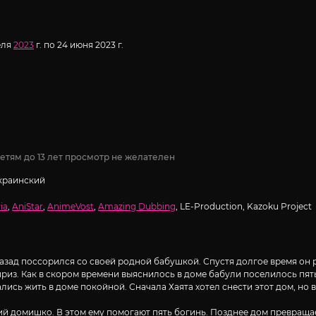
еля
2023
г. по 24 июня 2023 г.
етям до 13 лет просмотр не желателен
Украинский
ia
,
AniStar
,
AnimeVost
,
Amazing Dubbing
, LE-Production, Kazoku Project
назад поссорился со своей родной бабушкой. Спустя долгое время он
з. Как в скором времени выяснилось в доме бабули поселилось пять 
лись жить в доме покойной. Сначала Хаята хотел снести этот дом, но 
й домишко. В этом ему помогают пять богинь. Позднее дом превращает