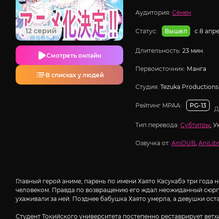
Аудитория:
Сёнен
12 серий
Статус:
с 8 апр
Вышел
Длительность:
23 мин.
Смотреть онлайн
Первоисточник:
Манга
В списках у людей
Студия:
Tezuka Productions
Рейтинг MPAA:
PG-13
Д
Тип перевода:
Субтитры
, 
Озвучка от:
AniDUB
,
AniLibr
Главный герой аниме, парень по имени Хаято Касукабэ три года 
человеком. Правда по возвращению его ждал неожиданный сюрпри
ухаживали за ней. Позднее бабушка Хаято умерла, а девушки оста
Студент Токийского университета постепенно реставрирует ветхи