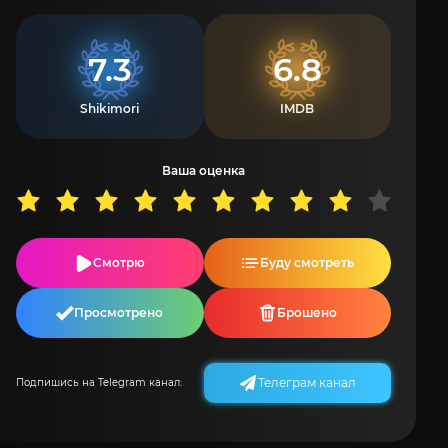
7.3
6.8
Shikimori
IMDB
Ваша оценка
Смотрю
Буду смотреть
Просмотрено
Брошено
Телеграм канал
Подпишись на Telegram канал: