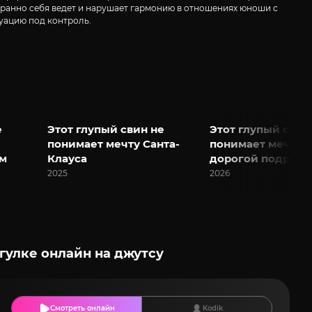
странно себя ведет и нарушает гармонию в отношениях юноши с
туацию под контроль.
е
Этот глупый свин не
Этот глупый свин
понимает мечту Санта-
понимает мечту
ом
Клауса
дорогой подруги
2025
2026
гулке онлайн на джутсу
Смотреть онлайн
Kodik