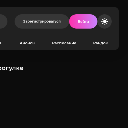
Зарегистрироваться
Войти
и
Анонсы
Расписание
Рандом
рогулке