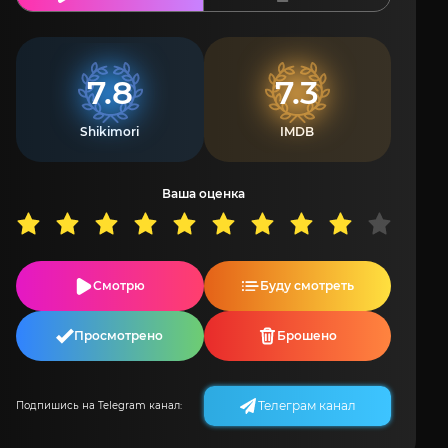
7.8
7.3
Shikimori
IMDB
Ваша оценка
Смотрю
Буду смотреть
Просмотрено
Брошено
Телеграм канал
Подпишись на Telegram канал: