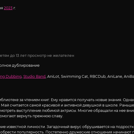
ня
2023
г.
етям до 13 лет просмотр не желателен
Полное дублирование
ng Dubbing
,
Studio Band
, AniLot, Swimming Cat, RBCDub, AniLane, AniB
лиотеке за чтением книг. Ему нравится получать новые знания. Одна
Май считается самой красивой и активной девушкой в школе. Раньше 
мотреть выступление любимой актрисы. Многие обращали на нее вним
 помогают вернуть прежнюю славу.
ние известной личности. Загадочный вирус обрушивается на подростк
 обрести популярность. Постепенно дружеские отношения начинают 