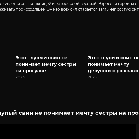
алкивается со школьницей и ее взрослой версией. Взрослая героиня 
еживать происходящее. Он изо всех сил старается взять непростую си
Этот глупый свин не
Этот глупый свин н
понимает мечту сестры
понимает мечту
на прогулке
девушки с рюкзак
2023
2023
лупый свин не понимает мечту сестры на про