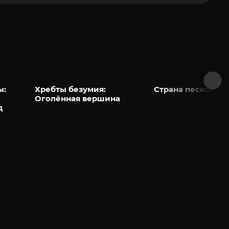
ы:
Хребты безумия:
Страна песков
Оголённая вершина
д