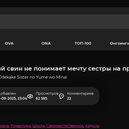
OVA
ONA
ТОП-100
Онгоинг
ый свин не понимает мечту сестры на п
Odekake Sister no Yume wo Minai
обавлен
Просмотров
Комментариев
-09-2025, 23:04
62 585
22
рама
,
Романтика
,
Школа
,
Сверхъестественное
,
Айдолы