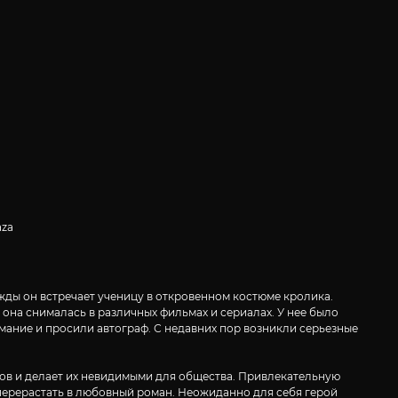
aza
жды он встречает ученицу в откровенном костюме кролика.
она снималась в различных фильмах и сериалах. У нее было
ание и просили автограф. С недавних пор возникли серьезные
ов и делает их невидимыми для общества. Привлекательную
перерастать в любовный роман. Неожиданно для себя герой