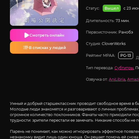
Статус:
с 23 ию
Вышел
Длительность:
73 мин.
Первоисточник:
Ранобэ
Смотреть онлайн
Студия:
CloverWorks
В списках у людей
Рейтинг MPAA:
PG-13
Д
Тип перевода:
Субтитры
, 
Озвучка от:
AniLibria
,
Amazi
Умный и добрый старшеклассник проводит свободное время в биб
Молодые люди знакомятся и разговаривают о личных проблемах. 
огромное количество поклонников. Фанаты часто приходили пос
трудности: зрители перестали ее замечать. Никакие способы не
Парень не понимает, как можно игнорировать эффектное появле
незнакомку видит лишь один юноша. Он решает помочь ей снова