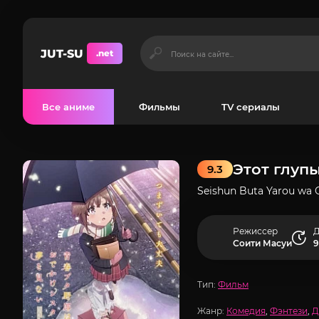
JUT-SU
.net
Все аниме
Фильмы
TV сериалы
Этот глуп
9.3
Seishun Buta Yarou wa 
Режиссер
Д
Соити Масуи
9
Тип:
Фильм
Жанр:
Комедия
,
Фэнтези
,
Д