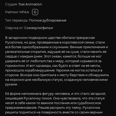
Студия:
Toei Animation
Рейтинг MPAA:
G
Тип перевода:
Полное дублирование
Озвучка от:
Союзмультфильм
В загадочном подводном царстве обитала прекрасная
Русалочка, но дни, проведенные в королевской семье, стали
всё более однообразными и скучными. Вечные приключения и
увлекательные открытия, ждущие её на суше, стали манить её
сердце с каждым днем. Этот океан, кажется, больше не мог
удержать её от любопытства к миру, который скрывался за
горизонтом. И вот однажды, как будто в ответ на её мечты,
произошла кораблекрушение. Героиня не могла остаться в
стороне. Вскоре она приплыла к месту бедствия и обнаружила
на морском дне необычную статую, созданную человеческими
руками.
Её форма напоминала фигуру человека, и это стало загадкой,
лишившей Русалочку покоя. Она чувствовала, что эта статуя
несет в себе какое-то важное послание или судьбоносное
предзнаменование. Решив раскрыть эту тайну, Русалочка
решила подняться на поверхность вместе со своим верным