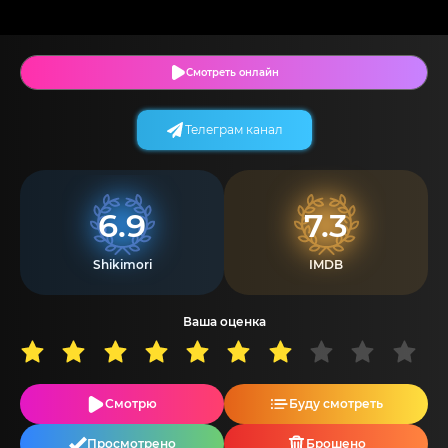
Смотреть онлайн
Телеграм канал
6.9
7.3
Shikimori
IMDB
Ваша оценка
Смотрю
Буду смотреть
Просмотрено
Брошено