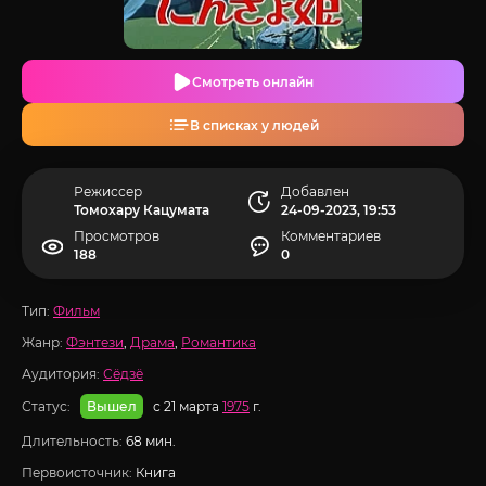
Смотреть онлайн
В списках у людей
Режиссер
Добавлен
Томохару Кацумата
24-09-2023, 19:53
Просмотров
Комментариев
188
0
Тип:
Фильм
Жанр:
Фэнтези
,
Драма
,
Романтика
Аудитория:
Сёдзё
Статус:
с 21 марта
1975
г.
Вышел
Длительность:
68 мин.
Первоисточник:
Книга