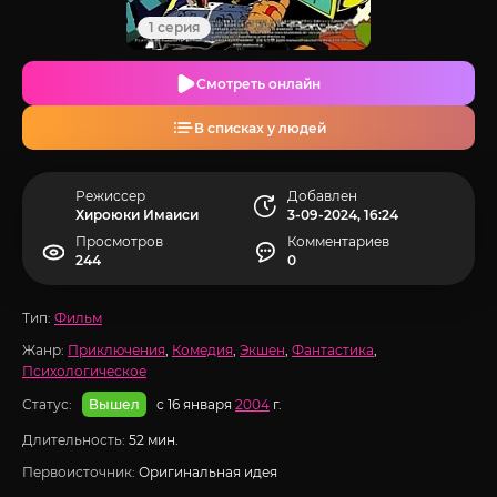
1 серия
Смотреть онлайн
В списках у людей
Режиссер
Добавлен
Хироюки Имаиси
3-09-2024, 16:24
Просмотров
Комментариев
244
0
Тип:
Фильм
Жанр:
Приключения
,
Комедия
,
Экшен
,
Фантастика
,
Психологическое
Статус:
с 16 января
2004
г.
Вышел
Длительность:
52 мин.
Первоисточник:
Оригинальная идея