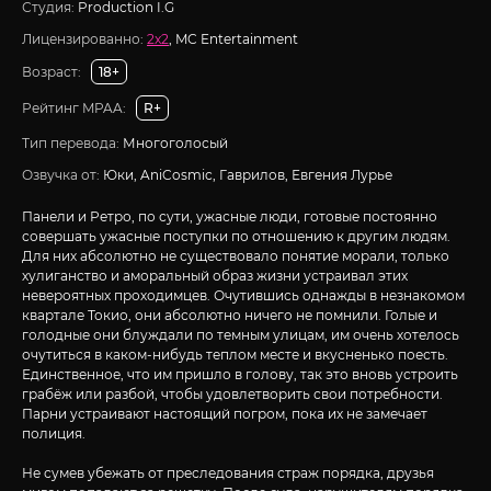
Студия:
Production I.G
Лицензированно:
2x2
, MC Entertainment
Возраст:
18+
Рейтинг MPAA:
R+
Тип перевода:
Многоголосый
Озвучка от:
Юки, AniCosmic, Гаврилов, Евгения Лурье
Панели и Ретро, по сути, ужасные люди, готовые постоянно
совершать ужасные поступки по отношению к другим людям.
Для них абсолютно не существовало понятие морали, только
хулиганство и аморальный образ жизни устраивал этих
невероятных проходимцев. Очутившись однажды в незнакомом
квартале Токио, они абсолютно ничего не помнили. Голые и
голодные они блуждали по темным улицам, им очень хотелось
очутиться в каком-нибудь теплом месте и вкусненько поесть.
Единственное, что им пришло в голову, так это вновь устроить
грабёж или разбой, чтобы удовлетворить свои потребности.
Парни устраивают настоящий погром, пока их не замечает
полиция.
Не сумев убежать от преследования страж порядка, друзья