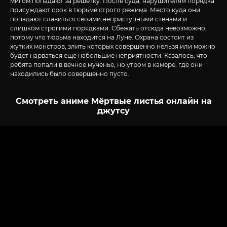
мигом попадают за решетку. После суда, нарушителям порядка
присуждают срок в тюрьме строго режима. Место куда они
попадают славиться своими неприступными стенами и
слишком строгими порядками. Сбежать отсюда невозможно,
потому что тюрьма находится на Луне. Охрана состоит из
жутких монстров, злить которых совершенно нельзя или можно
будет нарваться еще набольшие неприятности. Казалось, что
ребята попали в вечное мученье, но утром в камере, где они
находились было совершенно пусто.
Смотреть аниме Мёртвые листья онлайн на
джутсу