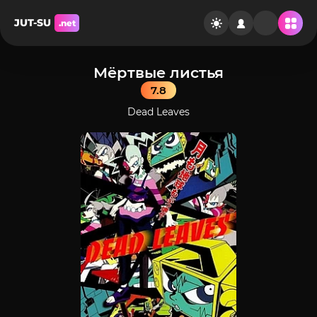
JUT-SU
.net
Мёртвые листья
7.8
Dead Leaves