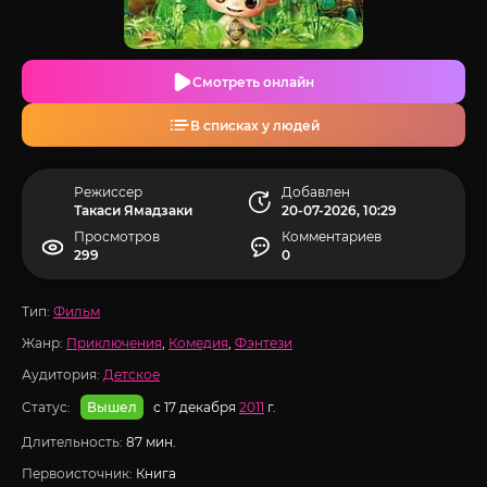
Смотреть онлайн
В списках у людей
Режиссер
Добавлен
Такаси Ямадзаки
20-07-2026, 10:29
Просмотров
Комментариев
299
0
Тип:
Фильм
Жанр:
Приключения
,
Комедия
,
Фэнтези
Аудитория:
Детское
Статус:
с 17 декабря
2011
г.
Вышел
Длительность:
87 мин.
Первоисточник:
Книга