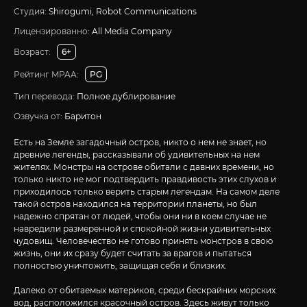
Студия:
Shirogumi, Robot Communications
Лицензированно:
All Media Company
Возраст:
6+
Рейтинг MPAA:
PG
Тип перевода:
Полное дублирование
Озвучка от:
Баритон
Есть на Земле загадочный остров, никто о нем не знает, но
древние легенды, рассказывали об удивительных на нем
жителях. Монстры на острове обитали с давних времени, но
только никто не мог подтвердить правдивость этих слухов и
приходилось только верить старым легендам. На самом деле
такой остров находился на территории планеты, но был
надежно спрятан от людей, чтобы они ни в коем случае не
навредили размеренной и спокойной жизни удивительных
чудовищ. Человечество не готово принять монстров в свою
жизнь, они их сразу будет считать за врагов и пытаться
полностью уничтожить, защищая себя и близких.
Далеко от обитаемых материков, среди бескрайних морских
вод, расположился красочный остров. Здесь живут только