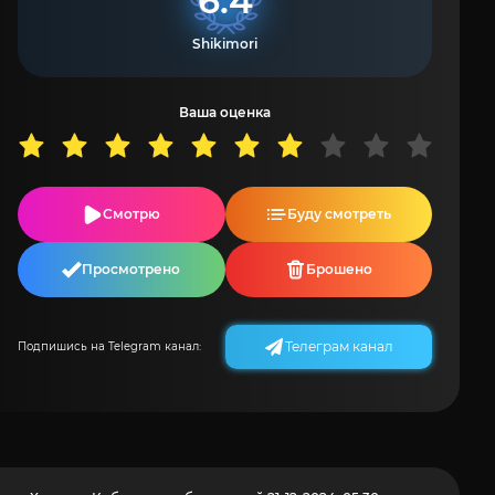
6.4
Shikimori
Ваша оценка
Смотрю
Буду смотреть
Просмотрено
Брошено
Телеграм канал
Подпишись на Telegram канал: