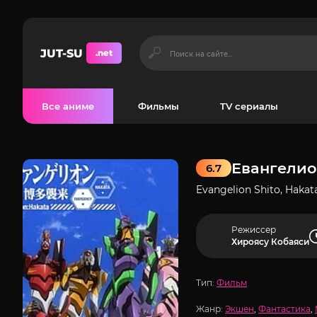
JUT-SU
.net
Все аниме
Фильмы
TV сериалы
Евангелио
6.7
Evangelion Shito, Hakat
Режиссер
Хироясу Кобаяси
Тип:
Фильм
Жанр:
Экшен
,
Фантастика
,