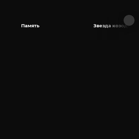
Память
Звезда козодоя