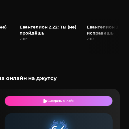
не)
Евангелион 2.22: Ты (не)
Евангелион 3.33: 
пройдёшь
исправишь
2009
2012
ла онлайн на джутсу
Смотреть онлайн