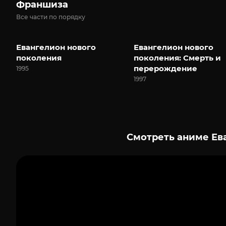
Франшиза
Все части по порядку
Евангелион нового
Евангелион нового
поколения
поколения: Смерть и
перерождение
1995
1997
Смотреть аниме Ева