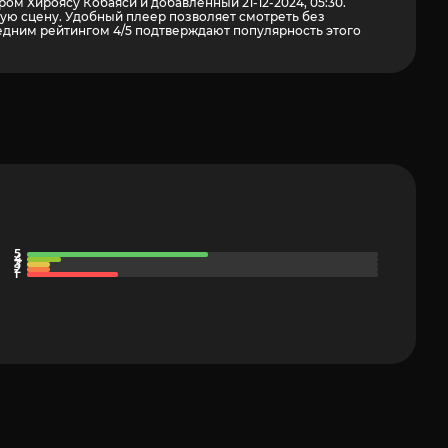
ом Хироясу Кобаяси и добавленный 21-12-2024, 05:30.
ую сцену. Удобный плеер позволяет смотреть без
едним рейтингом 4/5 подтверждают популярность этого