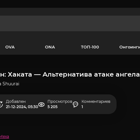
OVA
ONA
ТОП-100
Онгоинг
н: Хаката — Альтернатива атаке ангела
a Shuurai
Добавлен
Просмотров
Комментариев
21-12-2024, 05:30
5 205
1
Меха