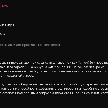
я
2019
г.
ная идея
io Q
етям до 13 лет просмотр не желателен
связанные с загадочной сущностью, известной как "Ангел". Эти необъ
ветающего города "Нью-Фукуока Сити" в Японии. На сей раз четыре м
ращение потенциальной угрозы со стороны Ангела и защита мегаполис
той неведомой угрозе.
у, с целью победить неизвестного врага, который подстерегает чело
товность и способность эффективно реагировать на подобные угрозы
ства остаются под большим вопросом, вдохновляя нас на новые витиев