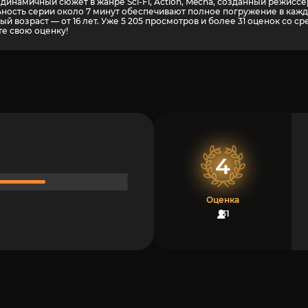
инамичный сюжет в жанре Sci-Fi, Action, Mecha, созданный режиссёр
ность серии около 7 минут обеспечивают полное погружение в кажд
й возраст — от 16 лет. Уже 5 205 просмотров и более
31
оценок со ср
те свою оценку!
4
Оценка
31