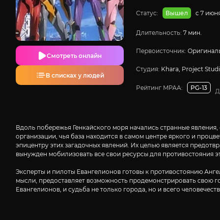
Статус:
с 7 июн
Вышел
Длительность:
7 мин.
Первоисточник:
Оригиналь
Смотреть онлайн
Студия:
Khara, Project Stud
В списках у людей
Рейтинг MPAA:
PG-13
Д
Вдоль побережья Генкайского моря начались странные явления, 
организации, чья база находится в самом центре яркого и проц
эпицентру этих загадочных явлений. Их целью является предотв
вынужден мобилизовать все свои ресурсы для противостояния э
Эксперты и пилоты Евангелионов готовы к противостоянию Ангел
мысли, предоставляет возможность продемонстрировать свою го
Евангелионов, и судьба не только города, но и всего человече