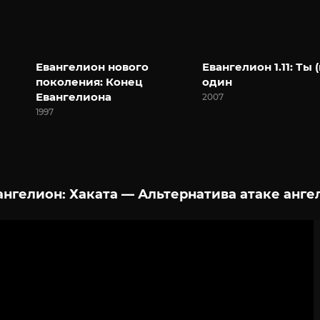
Евангелион нового
Евангелион 1.11: Ты (
поколения: Конец
один
Евангелиона
2007
1997
нгелион: Хаката — Альтернатива атаке анге