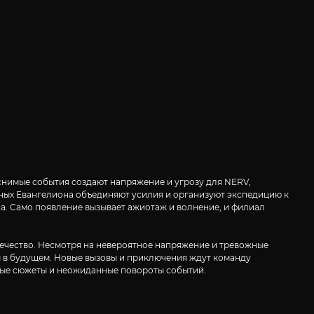
яснимые события создают напряжение и угрозу для NERV,
ощных Евангелиона объединяют усилия и организуют экспедицию к
а. Само появление вызывает ажиотаж и волнение, и филиал
вечество. Несмотря на невероятное напряжение и тревожные
 в будущем. Новые вызовы и приключения ждут команду
атые сюжеты и неожиданные повороты событий.