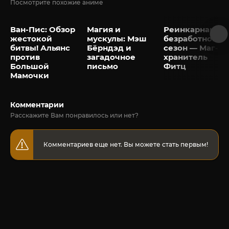
Посмотрите похожие аниме
Ван-Пис: Обзор
Магия и
Реинкарнация
жестокой
мускулы: Мэш
безработного 2
битвы! Альянс
Бёрндэд и
сезон — Маг-
против
загадочное
хранитель
Большой
письмо
Фитц
Мамочки
Комментарии
Расскажите Вам понравилось или нет?
Комментариев еще нет. Вы можете стать первым!