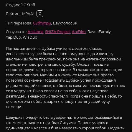
Студия:
J.C.Staff
Рейтинг MPAA:
G
Тип перевода:
Субтитры
, Двухголосый
Озвучка от:
AniLibria
,
SHIZA Project
,
AniFilm
, RavenFamily,
YapiDub, WiaDub
Пятнадцатилетняя Цубаса учится в девятом классе,
успеваемость у нее была на высоком уровне, да и жизнь у
школьницы была прекрасной, пока она на железнодорожной
станции не повстречала свою судьбу. Ожидая поезд на
перроне, девушка теряет сознание. В глазах все потемнело, ее
тело становилось мягким и в какой-то момент она просто
потеряла сознание. Подхватить Цубаси успел проходящий
рядом молодой человек, он быстро схватил несчастную и отнес
ее в медпункт. Было совсем не по себе, и она не успела
разглядеть внешность спасителя. Когда она пришла в себя, то
очень хотела поблагодарить юношу, протянувший руку
помощи.
Девушка почему-то была уверенна, что юноша, оказавшийся в
тот момент рядом с ней, был Сигуями. Парень учился в
одиннадцатом классе и был невероятно хорош собой. Подойти