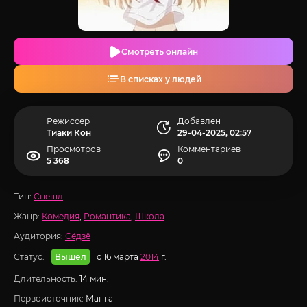
Смотреть онлайн
В списках у людей
Режиссер
Добавлен
Тиаки Кон
29-04-2025, 02:57
Просмотров
Комментариев
5 368
0
Тип:
Спешл
Жанр:
Комедия
,
Романтика
,
Школа
Аудитория:
Сёдзё
Статус:
с 16 марта
2014
г.
Вышел
Длительность:
14 мин.
Первоисточник:
Манга