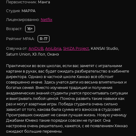
Первоисточник:
Манга
Студия:
MAPPA
Лицензированно:
Netflix
Возраст:
16+
Рейтинг MPAA:
R-17
Озвучка от:
AniDUB
,
AniLibria
,
SHIZA Project
, KANSAI Studio,
Saturn Union, ХЗ Лол, Оканэ
Практически во всех школах, если вас заметят с игральными
картами в руках, вас будет ожидать разбирательство в кабинете
директора. Однако в частной школе Хаккао всё обстоит
совершенно иначе. Здесь учатся дети из весьма влиятельных и
богатых семей. Вместо изучения традиций и получения
академических знаний студенты учатся просчитывать ситуации
и выигрывать любой ценой. Помочь развить такие навыки как
раз и могут азартные игры. Победа студента очень сильно
зависит от того, какова была сумма его взносов в студсовет.
Проигравших ожидает не самая лучшая жизнь. Новую ученицу
Джабами Юмеко такие порядки совсем не пугают. Она
настроена очень решительно, кажется, с её появлением Хяккао
ожидают большие перемены.