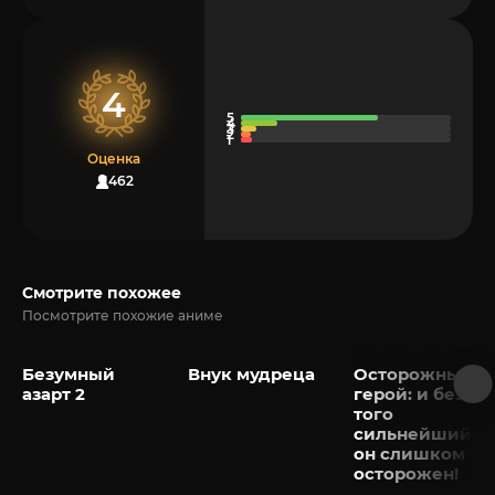
4
Оценка
1462
Смотрите похожее
Посмотрите похожие аниме
Безумный
Внук мудреца
Осторожный
азарт 2
герой: и без
того
сильнейший,
он слишком
осторожен!