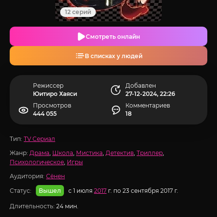
12 серий
Смотреть онлайн
В списках у людей
Режиссер
Добавлен
Юитиро Хаяси
27-12-2024, 22:26
Просмотров
Комментариев
444 055
18
Тип:
TV Сериал
Жанр:
Драма
,
Школа
,
Мистика
,
Детектив
,
Триллер
,
Психологическое
,
Игры
Аудитория:
Сёнен
Статус:
с 1 июля
2017
г. по 23 сентября 2017 г.
Вышел
Длительность:
24 мин.