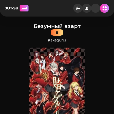
JUT-SU
.net
Безумный азарт
8
Kakegurui