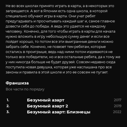
Не во всех школах принято играть в карты, а в некоторых это
запрещается. А вот в Японии есть одна школа, в которой
специально обучают игры в карты. Они учат ребят
предугадывать и просчитывать каждый шаг и, самое главное
довести себя до победы. А ведь это удается не каждому
человеку. Конечно, для того чтобы играть в карты для начала
нужно вложить в игру небольшую сумму денег и если все
пойдет хорошо, то потом все эти выигранные деньги можно
забрать себе. Конечно, не повезет тем ребятам, которые
остались в проигрыше, ведь над ними потом издеваются не
только все победители, но и все остальные ребята, да к тому же
у них никогда больше не будет друзей. Совсем недавно сюда
поступила новая девушка, которая уже наслышана про все
законы и правила в этой школе и это ее совсем не пугает.
Франшиза
Все части по порядку
Безумный азарт
2017
Безумный азарт 2
2019
Безумный азарт: Близнецы
2022