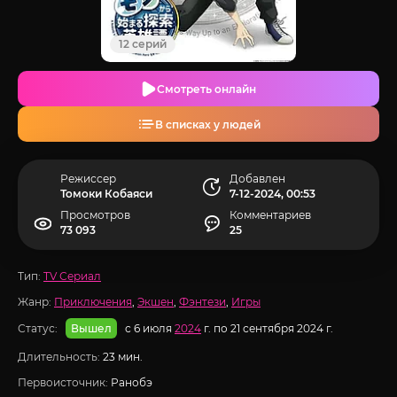
12 серий
Смотреть онлайн
В списках у людей
Режиссер
Добавлен
Томоки Кобаяси
7-12-2024, 00:53
Просмотров
Комментариев
73 093
25
Тип:
TV Сериал
Жанр:
Приключения
,
Экшен
,
Фэнтези
,
Игры
Статус:
с 6 июля
2024
г. по 21 сентября 2024 г.
Вышел
Длительность:
23 мин.
Первоисточник:
Ранобэ