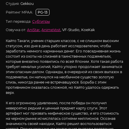
Студия:
Gekkou
Рейтинг MPAA:
PG-13
Тип перевода:
Субтитры
Озвучка от:
AniStar
,
AnimeVost
, VF-Studio, KoeKak
Кайто Такаги, ученик старших классов, с не слишком высоким
статусом, изо дня в день работает исследователем, чтобы
заработать немного карманных денег. Его повседневная жизнь
состоит из охоты на слизней в таинственных подземельях,
которые внезапно появились по всей Японии. Хотя такая работа
требует немалых усилий, Кайто упорно продолжает заниматься
этим опасным делом. Однажды, в очередной из своих вылазок в
подземелье, он наткнулся на необычное существо золотую
слизь, никогда ранее не встречавшуюся. Борьба с этим
противником оказалась сложной, но Кайто удалось одержать
верх.
К его огромному удивлению, после победы он получил
невероятно редкий и ценный предмет карту слуги. Этот
артефакт мог призвать мифическое существо, и его стоимость
на черном рынке исчислялась сотнями миллионов. Осознав
значимость своей находки, Кайто решил воспользоваться
картой. Произнесенные им заклинания вызвали появление