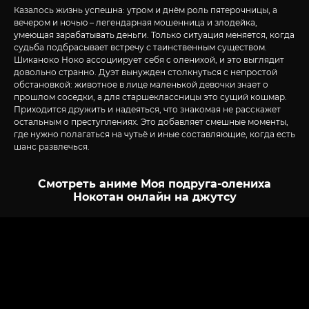
Казалось жизнь успешна: утром и днём роль пятерочницы, а
вечером и ночью – легендарная мошенница и злодейка,
умеющая зарабатывать деньги. Только ситуация меняется, когда
судьба подбрасывает встречу с таинственным существом.
Шиканоко Ноко ассоциирует себя с оленихой, и это выглядит
довольно странно. Дуэт вынужден столкнуться с непростой
обстановкой: животное в лице маленькой девочки знает о
прошлом соседки, а для старшеклассницы это сущий кошмар.
Приходится дружить и надеяться, что знакомая не расскажет
остальным о преступлениях. Это добавляет смешные моменты,
где нужно полагаться на чутьё и иные составляющие, когда есть
шанс развлечься.
Смотреть аниме Моя подруга-олениха
Нокотан онлайн на джутсу