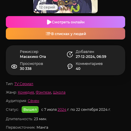
12 серий
Смотреть онлайн
В списках у людей
Режиссер
Добавлен
Масахико Ота
27-12-2024, 06:59
Просмотров
Комментариев
30 338
40
Тип:
TV Сериал
Жанр:
Комедия
,
Фэнтези
,
Школа
Аудитория:
Сёнен
Статус:
с 7 июля
2024
г. по 22 сентября 2024 г.
Вышел
Длительность:
23 мин.
Первоисточник:
Манга