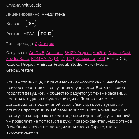
Студия:
Wit Studio
Лицензированно:
Амедиатека
Возраст:
18+
Рейтинг MPAA:
PG-13
Тип перевода:
Субтитры
Озвучка от:
AniDUB
,
AniLibria
,
SHIZA Project
,
AniStar
,
Dream Cast
,
Studio Band
,
КОМНАТА ДИДИ
,
ТО Дубляжная
,
JAM
, FumoDub,
Kazoku Project, AniBaza, Freedub Studio, HaronMedia,
Greb&Creative
Коши – отличница, и практически «комсомолка». С нею берут
пример сверстники, а репутация улучшается. Больше людей
гордятся девушкой, и общество радуется успехам красавицы,
полагая что дальше будет ещё лучше. Только никто не
догадывается: под личиной всезнайки скрывается умелая и
опытная преступница. Об этом не знает никто: криминальные
проступки совершаются быстро, без свидетелей, и утончённый
ум позволяет не попасться в руки правоохранительных органов.
В учебном заведение, даже учителя хвалят Торако, ставя
высокие оценки.