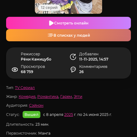
12 серий
Смотреть онлайн
В списках у людей
Режиссер
Добавлен
Рёки Камицубо
11-11-2025, 14:57
Просмотров
Комментариев
68 759
26
Тип:
TV Сериал
Жанр:
Комедия
,
Романтика
,
Гарем
,
Этти
Аудитория:
Сэйнэн
Статус:
с 8 апреля
2025
г. по 24 июня 2025 г.
Вышел
Длительность:
23 мин.
Первоисточник:
Манга