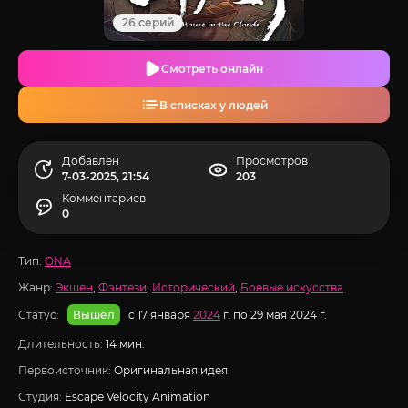
26 серий
Смотреть онлайн
В списках у людей
Добавлен
Просмотров
7-03-2025, 21:54
203
Комментариев
0
Тип:
ONA
Жанр:
Экшен
,
Фэнтези
,
Исторический
,
Боевые искусства
Статус:
с 17 января
2024
г. по 29 мая 2024 г.
Вышел
Длительность:
14 мин.
Первоисточник:
Оригинальная идея
Студия:
Escape Velocity Animation