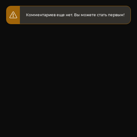
Комментариев еще нет. Вы можете стать первым!
© 2020-2026 Jut-su.net. ДжутСУ/ДжитСУ All Rights Reserved
Политика конфиденциальности
Для правообладателей