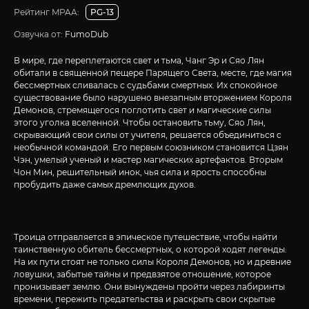
Рейтинг MPAA:
PG-13
Озвучка от:
FumoDub
В мире, где переплетаются свет и тьма, Чанг Эр и Сяо Лян
обитали в священной пещере Парящего Света, месте, где магия
бессмертных сливалась с судьбами смертных. Их спокойное
существование было нарушено внезапным вторжением Короля
Демонов, стремящегося поглотить свет и магические силы
этого уголка вселенной. Чтобы остановить тьму, Сяо Лян,
скрывающий свои силы от учителя, решается объединиться с
необычной командой. Его первым союзником становится Цзян
Чэн, умелый ученый и мастер магических артефактов. Вторым
Чон Мин, решительный инок, чья сила и ярость способны
пробудить даже самых дремлющих духов.
Троица отправляется в эпическое путешествие, чтобы найти
таинственную обитель бессмертных, о которой ходят легенды.
На их пути стоят не только силы Короля Демонов, но и древние
ловушки, забытые тайны и предвзятое отношение, которое
пронизывает землю. Они вынуждены пройти через лабиринты
времени, пережить предательства и раскрыть свои скрытые