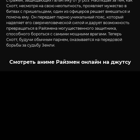
стражей, защищающих галактику от угроз. Наблюдая за тем, как
Скотт, несмотря на свою неопытность, проявляет мужество в
битвах с пришельцами, один из офицеров решает вмешаться и
помочь ему. Он передает парню уникальный пояс, который
наделяет его сверхчеловеческой силой и дарует возможность
превращаться в Райзмена могущественного защитника,
способного бороться с самыми мощными врагами. Теперь
Скотт, будучи обычным парнем, оказывается на передовой
борьбы за судьбу Земли.
Смотреть аниме Райзмен онлайн на джутсу