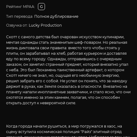
Рейтинг MPAA:
G
Тип перевода:
Полное дублирование
Озвучка от:
Lucky Production
Скотт с самого детства был очарован искусством кулинарии,
мечтая однажды стать знаменитым шеф-поваром. Но реальная
жизнь диктовала свои правила: вместо того чтобы стоять у
плиты, он зарабатывал на хлеб, работая курьером и доставляя
еду по всему городу. Однажды, отправившись с очередным
заказом, он заметил странный предмет, который внезапно упал
с неба. Это был Геокамень таинственный артефакт, о котором
Скотт ничего не знал, но, ощущая его необычную энергию,
решил забрать его с собой. Не успел он понять, что за находку
держит в руках, как Земля оказалась в опасности. Внезапно на
планету напали инопланетные захватчики, и стало ясно, что они
охотятся именно за этим камнем, полагая, что он способен
открыть доступ к невероятной силе.
Когда города начали рушиться, а мир погружался в хаос, на
сцену вступила космическая полиция "Райз" элитный отряд