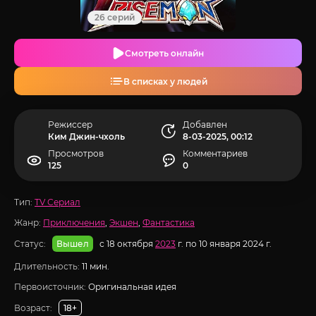
26 серий
Смотреть онлайн
В списках у людей
Режиссер
Добавлен
Ким Джин-чхоль
8-03-2025, 00:12
Просмотров
Комментариев
125
0
Тип:
TV Сериал
Жанр:
Приключения
,
Экшен
,
Фантастика
Статус:
с 18 октября
2023
г. по 10 января 2024 г.
Вышел
Длительность:
11 мин.
Первоисточник:
Оригинальная идея
Возраст:
18+