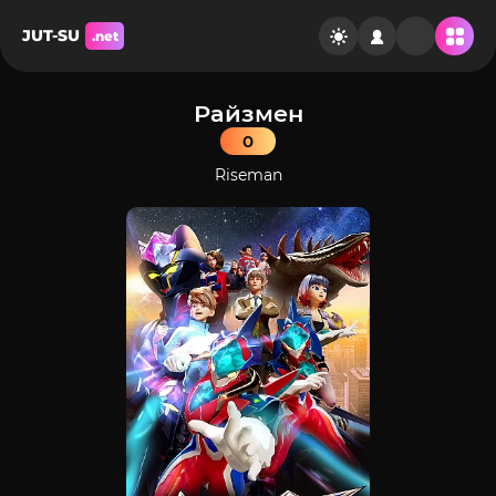
JUT-SU
.net
Райзмен
0
Riseman