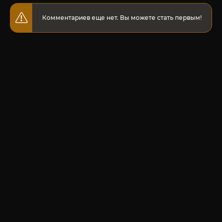
Комментариев еще нет. Вы можете стать первым!
© 2020-2026 Jut-su.net. ДжутСУ/ДжитСУ All Rights Reserved
Политика конфиденциальности
Для правообладателей