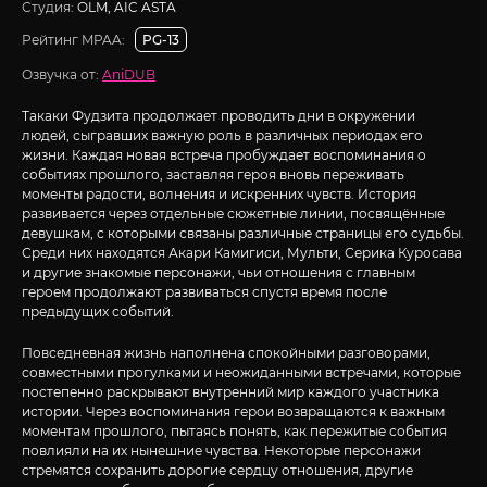
Студия:
OLM, AIC ASTA
Рейтинг MPAA:
PG-13
Озвучка от:
AniDUB
Такаки Фудзита продолжает проводить дни в окружении
людей, сыгравших важную роль в различных периодах его
жизни. Каждая новая встреча пробуждает воспоминания о
событиях прошлого, заставляя героя вновь переживать
моменты радости, волнения и искренних чувств. История
развивается через отдельные сюжетные линии, посвящённые
девушкам, с которыми связаны различные страницы его судьбы.
Среди них находятся Акари Камигиси, Мульти, Серика Куросава
и другие знакомые персонажи, чьи отношения с главным
героем продолжают развиваться спустя время после
предыдущих событий.
Повседневная жизнь наполнена спокойными разговорами,
совместными прогулками и неожиданными встречами, которые
постепенно раскрывают внутренний мир каждого участника
истории. Через воспоминания герои возвращаются к важным
моментам прошлого, пытаясь понять, как пережитые события
повлияли на их нынешние чувства. Некоторые персонажи
стремятся сохранить дорогие сердцу отношения, другие