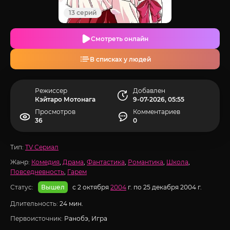
13 серий
Смотреть онлайн
В списках у людей
Режиссер
Добавлен
Кэйтаро Мотонага
9-07-2026, 05:55
Просмотров
Комментариев
36
0
Тип:
TV Сериал
Жанр:
Комедия
,
Драма
,
Фантастика
,
Романтика
,
Школа
,
Повседневность
,
Гарем
Статус:
с 2 октября
2004
г. по 25 декабря 2004 г.
Вышел
Длительность:
24 мин.
Первоисточник:
Ранобэ, Игра