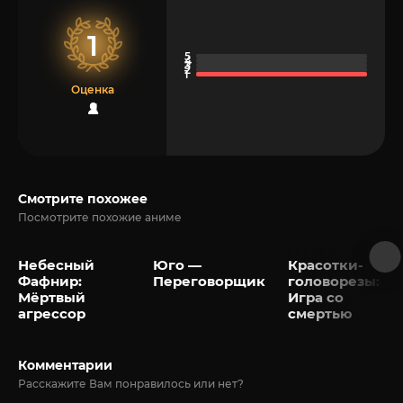
1
Оценка
1
Смотрите похожее
Посмотрите похожие аниме
Небесный
Юго —
Красотки-
Фафнир:
Переговорщик
головорезы:
Мёртвый
Игра со
агрессор
смертью
Комментарии
Расскажите Вам понравилось или нет?