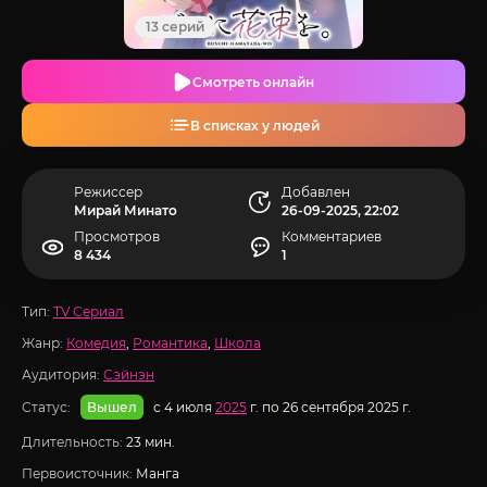
13 серий
Смотреть онлайн
В списках у людей
Режиссер
Добавлен
Мирай Минато
26-09-2025, 22:02
Просмотров
Комментариев
8 434
1
Тип:
TV Сериал
Жанр:
Комедия
,
Романтика
,
Школа
Аудитория:
Сэйнэн
Статус:
с 4 июля
2025
г. по 26 сентября 2025 г.
Вышел
Длительность:
23 мин.
Первоисточник:
Манга