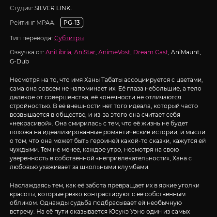
Студия:
SILVER LINK.
Рейтинг MPAA:
PG-13
Тип перевода:
Субтитры
Озвучка от:
AniLibria
,
AniStar
,
AnimeVost
,
Dream Cast
, AniMaunt,
G-Dub
Несмотря на то, что имя Ханы Табаты ассоциируется с цветами,
сама она совсем не напоминает их. Её глаза небольшие, а тело
далекое от совершенства, её конечности не отличаются
стройностью. В её внешности нет того идеала, который часто
возвышается в обществе, и из-за этого она считает себя
«некрасивой». Она смирилась с тем, что её жизнь не будет
похожа на идеализированные романтические истории, и мысли
о том, что она может быть героиней какой-то сказки, кажутся ей
чуждыми. Тем не менее, каждое утро, несмотря на свою
уверенность в собственной «непривлекательности», Хана с
любовью ухаживает за школьными клумбами.
Наслаждаясь тем, как её забота превращает их в яркие уголки
красоты, которые резко контрастируют с её собственным
обликом. Однажды судьба подбрасывает ей необычную
встречу. На её пути оказывается Юсукэ Уэно один из самых