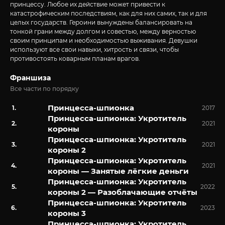
принцессу. Любое их действие может привести к
катастрофическим последствиям, как для них самих, так и для
целых государств. Героини вынуждены балансировать на
тонкой грани между долгом и совестью, между верностью
своим принципам и необходимостью выживания. Девушки
используют все свои навыки, хитрость и связи, чтобы
противостоять коварным планам врагов.
Франшиза
Все части по порядку
Принцесса-шпионка
2017
Принцесса-шпионка: Укротитель
2021
короны
Принцесса-шпионка: Укротитель
2021
короны 2
Принцесса-шпионка: Укротитель
2021
короны — Занятые лёгкие деньги
Принцесса-шпионка: Укротитель
2022
короны 2 — Разоблачающие отчёты
Принцесса-шпионка: Укротитель
2023
короны 3
Принцесса-шпионка: Укротитель