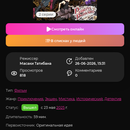
2 серии
Смотреть онлайн
В списках у людей
Режиссер
Добавлен
Масаки Татибана
26-06-2026, 15:31
Просмотров
Комментариев
818
0
Тип:
Фильм
Жанр:
Приключения
,
Экшен
,
Мистика
,
Исторический
,
Детектив
Статус:
с 23 мая
2025
г.
Вышел
Длительность:
59 мин.
Первоисточник:
Оригинальная идея