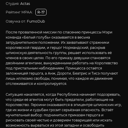
Студия:
Actas
Рейтинг MPAA:
R-17
Озвучка от:
FumoDub
После проваленной миссии по спасению принцессы Мэри
команда «Белый голубь» оказывается в весьма
затруднительном положении. Их захватывают стражники
королевской гвардии, и герцог Нормандский, раскрыв
шпионскую деятельность группы, решает использовать её
членов в своих целях. По его приказу девушки становятся
двойными агентами, вынужденными работать на Королевство
под пристальным наблюдением. Принцесса остаётся
заложницей герцога, а Анж, Дороти, Беатрис и Тисэ получают
лишь иллюзию свободы, понимая, что каждое их движение
отслеживается и контролируется.
Ситуация накаляется, когда Республика начинает подозревать,
что среди её агентов могут быть предатели, работающие на
Королевство. Героини оказываются в эпицентре шпионских игр,
где их жизни и судьбам грозит серьёзная опасность. Встаёт
мучительный выбор: подчиниться приказам герцога и
рисковать своей честью и доверием товарищей или искать
возможность вырваться из этой западни и освободить