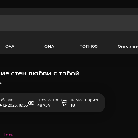
OVA
ONA
ТОП-100
Онгоинг
ие стен любви с тобой
ru
обавлен
Просмотров
Комментариев
0-12-2025, 18:56
48 754
18
,
Школа