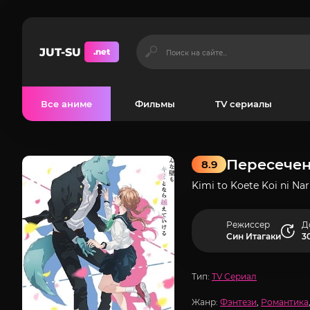
JUT-SU
.net
Все аниме
Фильмы
TV сериалы
Пересечен
8.9
Kimi to Koete Koi ni Na
Режиссер
Д
Син Итагаки
3
Тип:
TV Сериал
Жанр:
Фэнтези
,
Романтика