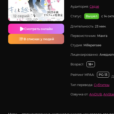
Аудитория:
Сёдзё
12 серий
Статус:
с 14 ок
Вышел
Длительность:
23 мин.
Смотреть онлайн
Первоисточник:
Манга
В списках у людей
Студия:
Millepensee
Лицензированно:
Амедиат
Возраст:
18+
Рейтинг MPAA:
PG-13
Д
Тип перевода:
Субтитры
Озвучка от:
AniDUB
,
AniSta