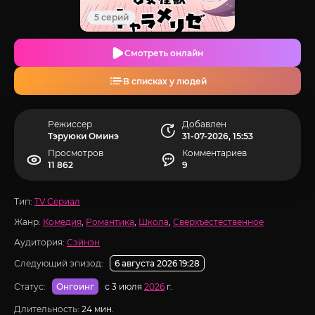
5 серий
Смотреть онлайн
В списках у людей
Режиссер
Добавлен
Тэруюки Оминэ
31-07-2026, 15:53
Просмотров
Комментариев
11 862
9
Тип:
TV Сериал
Жанр:
Комедия
,
Романтика
,
Школа
,
Сверхъестественное
Аудитория:
Сэйнэн
Следующий эпизод:
6 августа 2026 19:28
Статус:
с 3 июля
2026
г.
Онгоинг
Длительность:
24 мин.