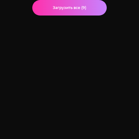
Загрузить все (9)
© 2020-2026 Jut-su.net. ДжутСУ/ДжитСУ All Rights Reserved
Политика конфиденциальности
Для правообладателей
Карта сайта
Главная