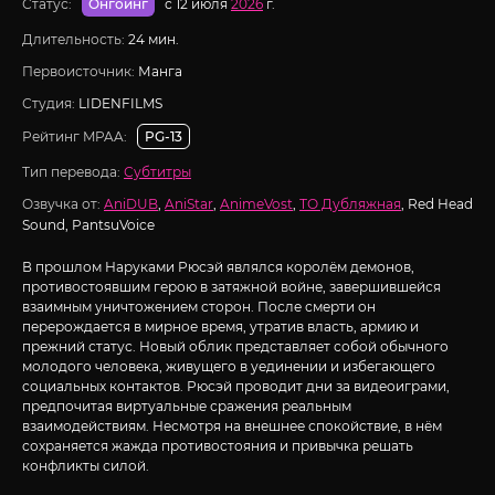
Статус:
с 12 июля
2026
г.
Онгоинг
Длительность:
24 мин.
Первоисточник:
Манга
Студия:
LIDENFILMS
Рейтинг MPAA:
PG-13
Тип перевода:
Субтитры
Озвучка от:
AniDUB
,
AniStar
,
AnimeVost
,
ТО Дубляжная
, Red Head
Sound, PantsuVoice
В прошлом Наруками Рюсэй являлся королём демонов,
противостоявшим герою в затяжной войне, завершившейся
взаимным уничтожением сторон. После смерти он
перерождается в мирное время, утратив власть, армию и
прежний статус. Новый облик представляет собой обычного
молодого человека, живущего в уединении и избегающего
социальных контактов. Рюсэй проводит дни за видеоиграми,
предпочитая виртуальные сражения реальным
взаимодействиям. Несмотря на внешнее спокойствие, в нём
сохраняется жажда противостояния и привычка решать
конфликты силой.