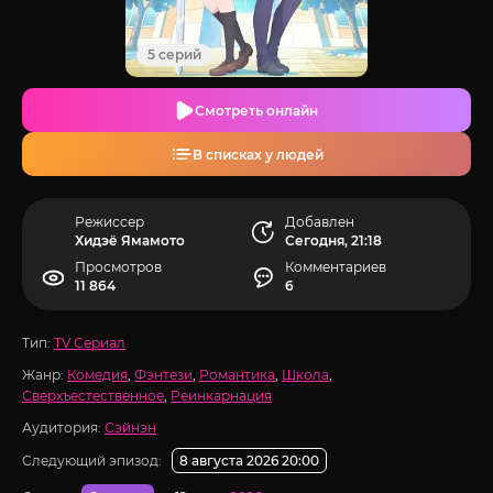
5 серий
Смотреть онлайн
В списках у людей
Режиссер
Добавлен
Хидэё Ямамото
Сегодня, 21:18
Просмотров
Комментариев
11 864
6
Тип:
TV Сериал
Жанр:
Комедия
,
Фэнтези
,
Романтика
,
Школа
,
Сверхъестественное
,
Реинкарнация
Аудитория:
Сэйнэн
Следующий эпизод:
8 августа 2026 20:00