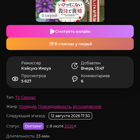
5 серий
Смотреть онлайн
В списках у людей
Режиссер
Добавлен
Кэйсукэ Иноуэ
Вчера, 13:47
Просмотров
Комментариев
5 627
6
Тип:
TV Сериал
Жанр:
Комедия
,
Повседневность
,
Исторический
Следующий эпизод:
12 августа 2026 17:30
Статус:
с 8 июля
2026
г.
Онгоинг
Длительность:
23 мин.