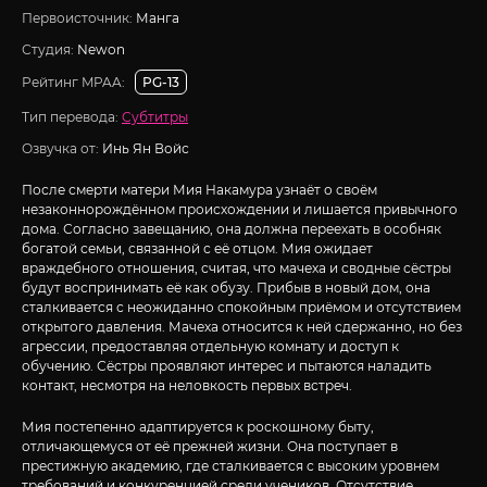
Первоисточник:
Манга
Студия:
Newon
Рейтинг MPAA:
PG-13
Тип перевода:
Субтитры
Озвучка от:
Инь Ян Войс
После смерти матери Мия Накамура узнаёт о своём
незаконнорождённом происхождении и лишается привычного
дома. Согласно завещанию, она должна переехать в особняк
богатой семьи, связанной с её отцом. Мия ожидает
враждебного отношения, считая, что мачеха и сводные сёстры
будут воспринимать её как обузу. Прибыв в новый дом, она
сталкивается с неожиданно спокойным приёмом и отсутствием
открытого давления. Мачеха относится к ней сдержанно, но без
агрессии, предоставляя отдельную комнату и доступ к
обучению. Сёстры проявляют интерес и пытаются наладить
контакт, несмотря на неловкость первых встреч.
Мия постепенно адаптируется к роскошному быту,
отличающемуся от её прежней жизни. Она поступает в
престижную академию, где сталкивается с высоким уровнем
требований и конкуренцией среди учеников. Отсутствие