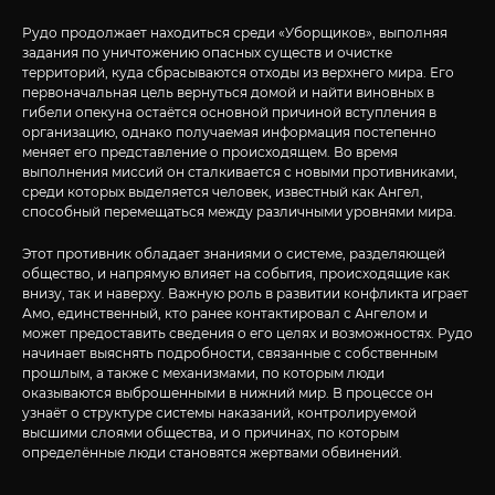
Рудо продолжает находиться среди «Уборщиков», выполняя
задания по уничтожению опасных существ и очистке
территорий, куда сбрасываются отходы из верхнего мира. Его
первоначальная цель вернуться домой и найти виновных в
гибели опекуна остаётся основной причиной вступления в
организацию, однако получаемая информация постепенно
меняет его представление о происходящем. Во время
выполнения миссий он сталкивается с новыми противниками,
среди которых выделяется человек, известный как Ангел,
способный перемещаться между различными уровнями мира.
Этот противник обладает знаниями о системе, разделяющей
общество, и напрямую влияет на события, происходящие как
внизу, так и наверху. Важную роль в развитии конфликта играет
Амо, единственный, кто ранее контактировал с Ангелом и
может предоставить сведения о его целях и возможностях. Рудо
начинает выяснять подробности, связанные с собственным
прошлым, а также с механизмами, по которым люди
оказываются выброшенными в нижний мир. В процессе он
узнаёт о структуре системы наказаний, контролируемой
высшими слоями общества, и о причинах, по которым
определённые люди становятся жертвами обвинений.