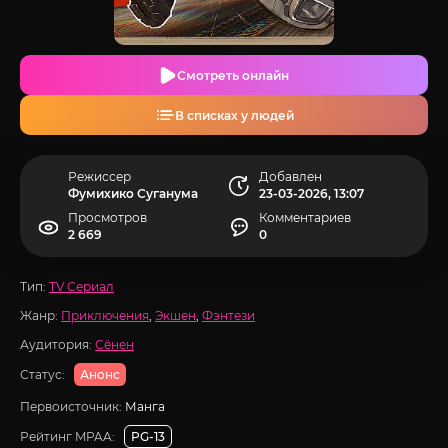
Смотреть онлайн
В списках у людей
Режиссер
Добавлен
Фумихико Суганума
23-03-2026, 13:07
Просмотров
Комментариев
2 669
0
Тип:
TV Сериал
Жанр:
Приключения
,
Экшен
,
Фэнтези
Аудитория:
Сёнен
Статус:
Анонс
Первоисточник:
Манга
Рейтинг MPAA:
PG-13