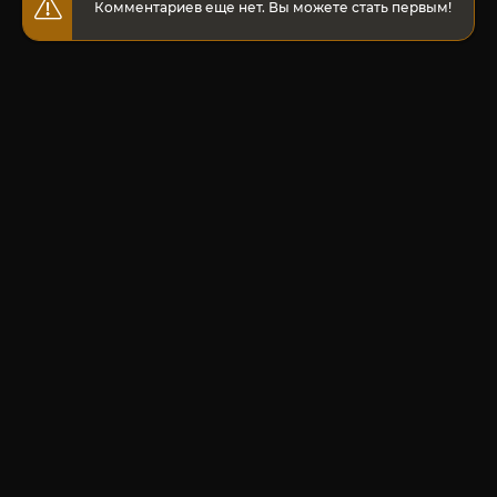
Комментариев еще нет. Вы можете стать первым!
© 2020-2026 Jut-su.net. ДжутСУ/ДжитСУ All Rights Reserved
Политика конфиденциальности
Для правообладателей
Карта сайта
Главная