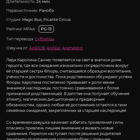
Длительность:
24 мин.
Первоисточник:
Ранобэ
Студия:
Magic Bus, Picante Circus
Рейтинг MPAA:
PG-13
Тип перевода:
Субтитры
Озвучка от:
AniDUB
,
AniStar
,
AnimeVost
Леди Каролина Санчес появляется на свет в знатном доме
герцога, где все ожидания изначально сосредоточены вокруг
её старшей сестры Флоры, считающейся образцом воспитания,
учёности и достоинства. Пока родственники обсуждают успехи
Флоры, Каролина постепенно привыкает к роли менее
значимой наследницы, постоянно сравниваемой с более
признанной родственницей. В детстве она получает обучение
этикету, магическим дисциплинам и придворным
обязанностям, однако любые её достижения остаются в тени
семейных ожиданий, закреплённых за старшей наследницей.
Со временем девушка начинает избегать проявлений силы,
опасаясь привлечь лишнее внимание и вызвать новые
сравнения. Перелом наступает после решения родителей
заключить политический союз через брак с принцем