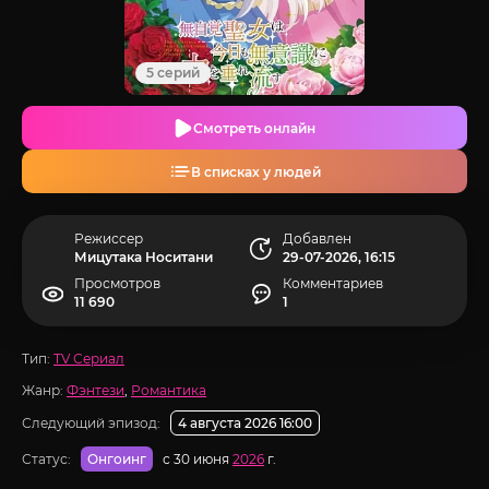
5 серий
Смотреть онлайн
В списках у людей
Режиссер
Добавлен
Мицутака Носитани
29-07-2026, 16:15
Просмотров
Комментариев
11 690
1
Тип:
TV Сериал
Жанр:
Фэнтези
,
Романтика
Следующий эпизод:
4 августа 2026 16:00
Статус:
с 30 июня
2026
г.
Онгоинг