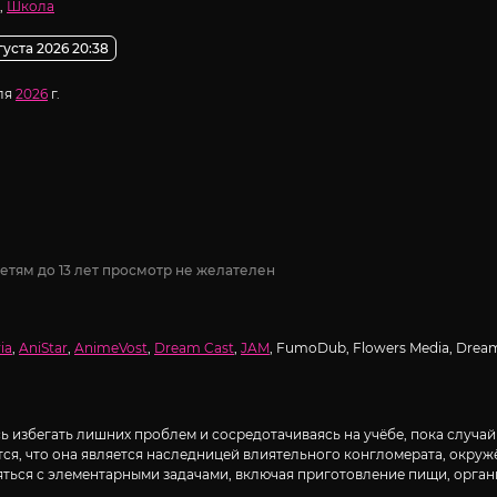
,
Школа
густа 2026 20:38
ля
2026
г.
етям до 13 лет просмотр не желателен
ia
,
AniStar
,
AnimeVost
,
Dream Cast
,
JAM
, FumoDub, Flowers Media, Dream
 избегать лишних проблем и сосредотачиваясь на учёбе, пока случай
тся, что она является наследницей влиятельного конгломерата, окру
ться с элементарными задачами, включая приготовление пищи, орган