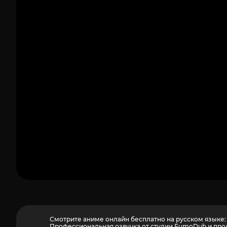
1
Смотрите аниме онлайн бесплатно на русском языке:
Профессиональная озвучка от студии FumoDub и про