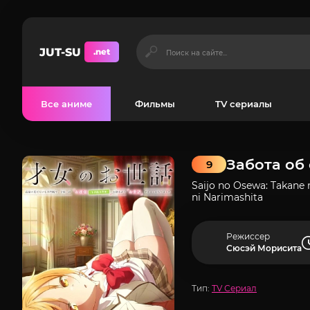
JUT-SU
.net
Все аниме
Фильмы
TV сериалы
Забота об
9
Saijo no Osewa: Takane
ni Narimashita
Режиссер
Сюсэй Морисита
Тип:
TV Сериал