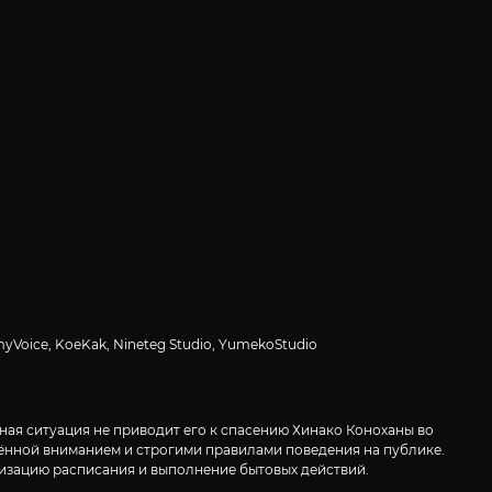
yVoice, KoeKak, Nineteg Studio, YumekoStudio
ная ситуация не приводит его к спасению Хинако Коноханы во
жённой вниманием и строгими правилами поведения на публике.
изацию расписания и выполнение бытовых действий.