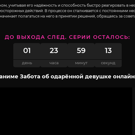
м, учитывая его надёжность и способность быстро реагировать в нес
еосторожных действий. В процессе он сталкивается с постоянными н
чинает полагаться на него в принятии решений, обращаясь за совета
ДО ВЫХОДА СЛЕД. СЕРИИ ОСТАЛОСЬ:
01
23
59
12
день
часа
минут
секунд
аниме Забота об одарённой девушке онлайн