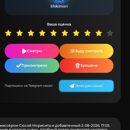
Shikimori
Ваша оценка
Смотрю
Буду смотреть
Просмотрено
Брошено
Телеграм канал
Подпишись на Telegram канал:
иссёром Сюсэй Морисита и добавленный 2-08-2026, 17:05.
ние в каждую сцену. Удобный плеер позволяет смотреть