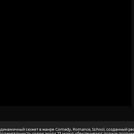
2
3
4
5
6
7
8
9
10
 динамичный сюжет в жанре Comedy, Romance, School, созданный реж
должительность серии около 23 минут обеспечивают полное погруже