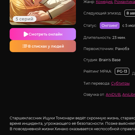
Жанр:
Комедия
,
Романтика
Следующий эпизод:
8 ав
5 серий
Статус:
с 5 ию
Онгоинг
Смотреть онлайн
Длительность:
23 мин.
В списках у людей
Первоисточник:
Ранобэ
Студия:
Brain's Base
Рейтинг MPAA:
PG-13
Д
Тип перевода:
Субтитры
Озвучка от:
AniDUB
,
AniLibr
Старшеклассник Ицуки Томонари ведёт скромную жизнь, стараясь
время инцидента, угрожающего её безопасности. Позже выясняе
В повседневной жизни Хинако оказывается неспособной справля