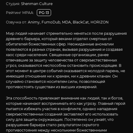
Студия:
Shenman Culture
Рейтинг MPAA:
PG-13
Озвучка от:
Animy, FumoDub, MDA, BlackCat, HORIZON
Мир людей начинает стремительно меняться после разрушения
древнего барьера, который веками отделял смертных от
обитателей божественных сфер. Неожиданные аномалии
появляются в разных странах, вызывая разрушения и создавая
хаос среди населения. Священные организации, ранее
отвечавшие за защиту человечества от сверхъестественных
угроз, оказываются неспособны остановить происходящее. В
этот момент в центре событий оказывается молодой парень, не
имеющий отношения ни к храмам, ни к древним кланам. Он
случайно становится носителем силы, позволяющей
противостоять существам из высших измерений.
Эта способность привлекает внимание как людей, так и богов,
которые начинают воспринимать его как угрозу. Главный герой
пытается избежать участия в конфликте, однако нападения
сверхъестественных созданий заставляют его использовать
силу для защиты окружающих. Постепенно он узнаёт, что
разрушение барьера стало результатом скрытого
противостояния между несколькими божественными