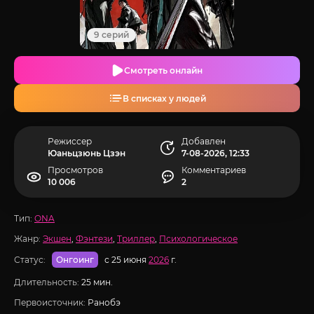
9 серий
Смотреть онлайн
В списках у людей
Режиссер
Добавлен
Юаньцзюнь Цзэн
7-08-2026, 12:33
Просмотров
Комментариев
10 006
2
Тип:
ONA
Жанр:
Экшен
,
Фэнтези
,
Триллер
,
Психологическое
Статус:
с 25 июня
2026
г.
Онгоинг
Длительность:
25 мин.
Первоисточник:
Ранобэ