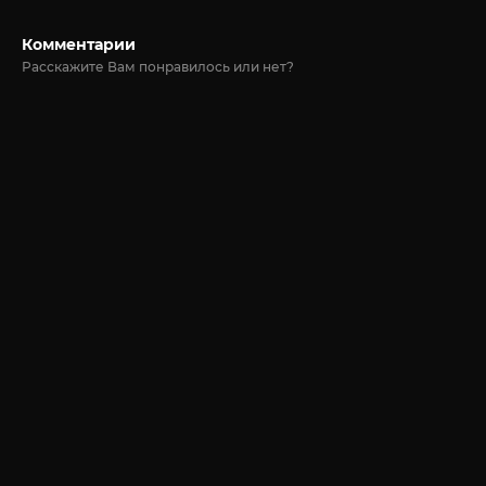
Комментарии
Расскажите Вам понравилось или нет?
© 2020-2026 Jut-su.net. ДжутСУ/ДжитСУ All Rights Reserved
Политика конфиденциальности
Для правообладателей