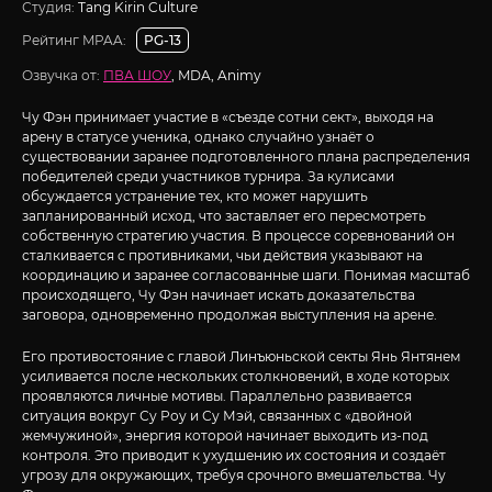
Студия:
Tang Kirin Culture
Рейтинг MPAA:
PG-13
Озвучка от:
ПВА ШОУ
, MDA, Animy
Чу Фэн принимает участие в «съезде сотни сект», выходя на
арену в статусе ученика, однако случайно узнаёт о
существовании заранее подготовленного плана распределения
победителей среди участников турнира. За кулисами
обсуждается устранение тех, кто может нарушить
запланированный исход, что заставляет его пересмотреть
собственную стратегию участия. В процессе соревнований он
сталкивается с противниками, чьи действия указывают на
координацию и заранее согласованные шаги. Понимая масштаб
происходящего, Чу Фэн начинает искать доказательства
заговора, одновременно продолжая выступления на арене.
Его противостояние с главой Линъюньской секты Янь Янтянем
усиливается после нескольких столкновений, в ходе которых
проявляются личные мотивы. Параллельно развивается
ситуация вокруг Су Роу и Су Мэй, связанных с «двойной
жемчужиной», энергия которой начинает выходить из-под
контроля. Это приводит к ухудшению их состояния и создаёт
угрозу для окружающих, требуя срочного вмешательства. Чу