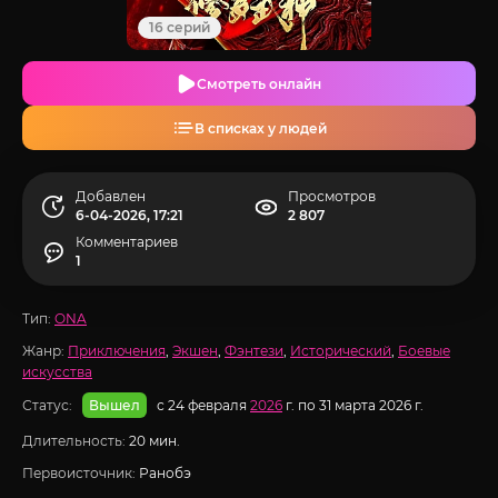
16 серий
Смотреть онлайн
В списках у людей
Добавлен
Просмотров
6-04-2026, 17:21
2 807
Комментариев
1
Тип:
ONA
Жанр:
Приключения
,
Экшен
,
Фэнтези
,
Исторический
,
Боевые
искусства
Статус:
с 24 февраля
2026
г. по 31 марта 2026 г.
Вышел
Длительность:
20 мин.
Первоисточник:
Ранобэ