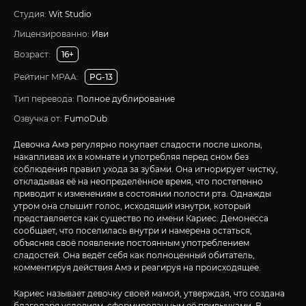
Студия:
Wit Studio
Лицензированно:
Иви
Возраст:
16+
Рейтинг MPAA:
PG-13
Тип перевода:
Полное дублирование
Озвучка от:
FumoDub
Девочка Амэ регулярно покупает сладости после школы,
накапливая их в комнате и употребляя перед сном без
соблюдения правил ухода за зубами. Она игнорирует чистку,
откладывая её на неопределённое время, что постепенно
приводит к изменениям в состоянии полости рта. Однажды
утром она слышит голос, исходящий изнутри, который
представляется как существо по имени Кариес. Демонесса
сообщает, что поселилась внутри и намерена остаться,
объясняя своё появление постоянным употреблением
сладостей. Она ведёт себя как полноценный обитатель,
комментируя действия Амэ и реагируя на происходящее.
Кариес называет девочку своей мамой, утверждая, что создана
благодаря условиям, сформированным её привычками. В