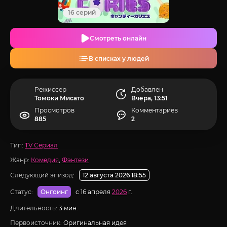
16 серий
Смотреть онлайн
В списках у людей
Режиссер
Добавлен
Томоки Мисато
Вчера, 13:51
Просмотров
Комментариев
885
2
Тип:
TV Сериал
Жанр:
Комедия
,
Фэнтези
Следующий эпизод:
12 августа 2026 18:55
Статус:
с 16 апреля
2026
г.
Онгоинг
Длительность:
3 мин.
Первоисточник:
Оригинальная идея