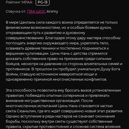
Рейтинг MPAA:
PG-13
Озвучка от:
ПВА ШОУ
, Animy
В мире Цанлань сила каждого воина определяется не только
физическими возможностями, но и особым боевым духом,
открывающим путь к развитию и духовному
совершенствованию. Благодаря этому дару мастера способны
поглощать энергию окружающего мира, укреплять тело,
осваивать древние техники и постепенно подниматься к
вершинам культивации. Цинь Нань с детства стремился
доказать собственное право на признание среди сильных
бойцов, несмотря на давление со стороны влиятельных семей и
противников. В прошлом он пробудил уникальную Душу Бога
Войны, ставшую источником невероятной мощи и
одновременно причиной многочисленных конфликтов.
Эта способность позволила ему бросать вызов установленным
правилам, побеждать опытных соперников и привлекать
внимание могущественных организаций. После
многочисленных испытаний Цинь Нань становится частью
секты Сюаньлин, где его ждёт совершенно новый этап развития.
Однако вступление в ряды мастеров не означает окончания
борьбы, поскольку внутри секты существуют собственные
правила, скрытые противостояния и сложная система влияния.