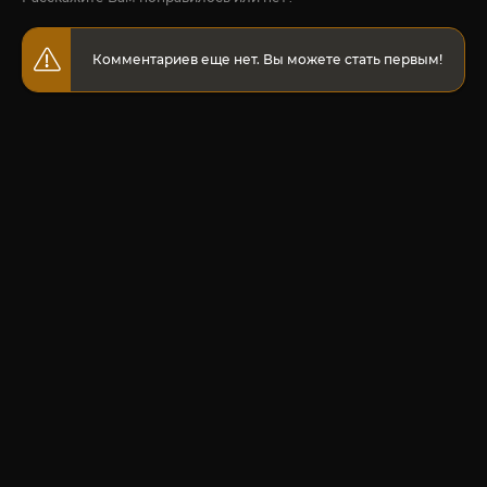
Комментариев еще нет. Вы можете стать первым!
© 2020-2026 Jut-su.net. ДжутСУ/ДжитСУ All Rights Reserved
Политика конфиденциальности
Для правообладателей