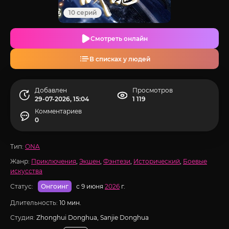
10 серий
Смотреть онлайн
В списках у людей
Добавлен
Просмотров
29-07-2026, 15:04
1 119
Комментариев
0
Тип:
ONA
Жанр:
Приключения
,
Экшен
,
Фэнтези
,
Исторический
,
Боевые
искусства
Статус:
с 9 июня
2026
г.
Онгоинг
Длительность:
10 мин.
Студия:
Zhonghui Donghua, Sanjie Donghua