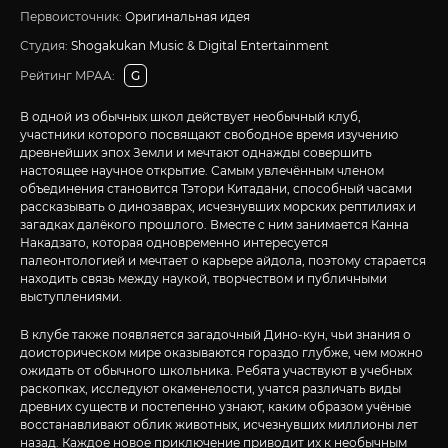
Первоисточник:
Оригинальная идея
Студия:
Shogakukan Music & Digital Entertainment
Рейтинг MPAA:
G
В одной из обычных школ действует необычный клуб,
участники которого посвящают свободное время изучению
древнейших эпох Земли и мечтают однажды совершить
настоящее научное открытие. Самым увлечённым членом
объединения становится Тэтори Китадани, способный часами
рассказывать о динозаврах, исчезнувших морских рептилиях и
загадках далёкого прошлого. Вместе с ним занимается Канна
Накадзато, которая одновременно интересуется
палеонтологией и мечтает о карьере айдола, поэтому старается
находить связь между наукой, творчеством и публичными
выступлениями.
В клубе также появляется загадочный Дино-кун, чьи знания о
доисторическом мире оказываются гораздо глубже, чем можно
ожидать от обычного школьника. Ребята участвуют в учебных
раскопках, исследуют окаменелости, учатся различать виды
древних существ и постепенно узнают, каким образом учёные
восстанавливают облик животных, исчезнувших миллионы лет
назад. Каждое новое приключение приводит их к необычным