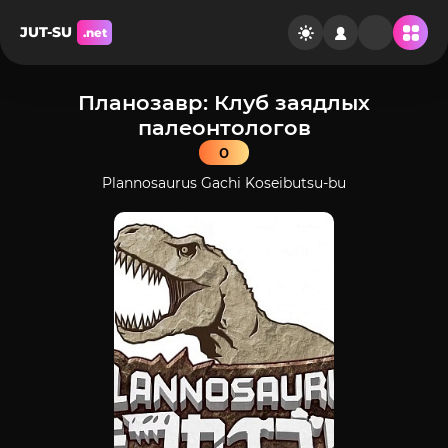
JUT-SU
.net
Планозавр: Клуб заядлых
палеонтологов
0
Plannosaurus Gachi Koseibutsu-bu