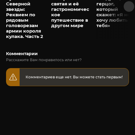
Северной
святая и её
герцог,
звезды:
гастрономичес
который
Реквием по
кое
скажет: «Я не
рядовым
путешествие в
хочу любить
головорезам
другом мире
тебя»
армии короля
кулака. Часть 2
Комментарии
Расскажите Вам понравилось или нет?
Комментариев еще нет. Вы можете стать первым!