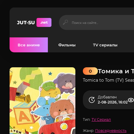
JUT-SU
.net
Все аниме
Фильмы
TV сериалы
Томика и 
0
Tomica to Tom (TV) Sea
Добавлен
2-08-2026, 16:02
Тип:
TV Сериал
Жанр:
Повседневность