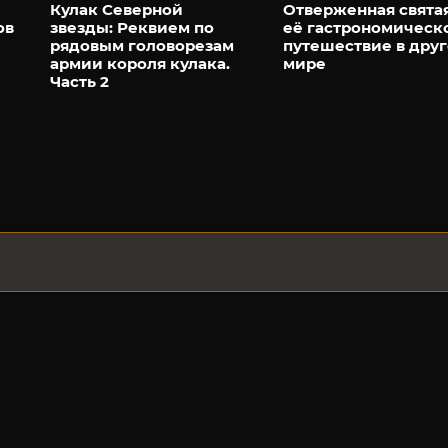
Кулак Северной
Отверженная свята
ов
звезды: Реквием по
её гастрономическ
рядовым головорезам
путешествие в дру
армии короля кулака.
мире
Часть 2