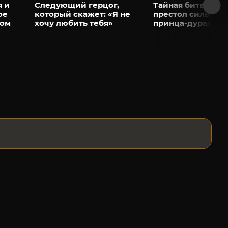
я и
Следующий герцог,
Тайная битва за
ое
который скажет: «Я не
престол сильней
гом
хочу любить тебя»
принца-дуралея