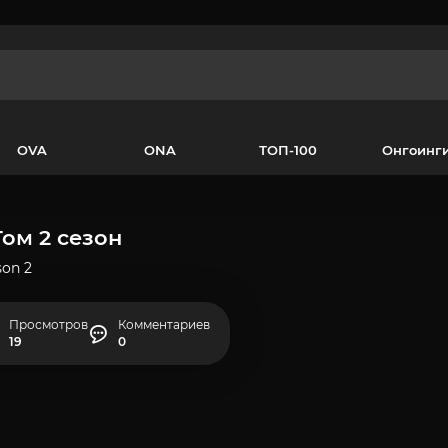
OVA
ONA
ТОП-100
Онгоинг
Том 2 сезон
son 2
Просмотров
Комментариев
19
0