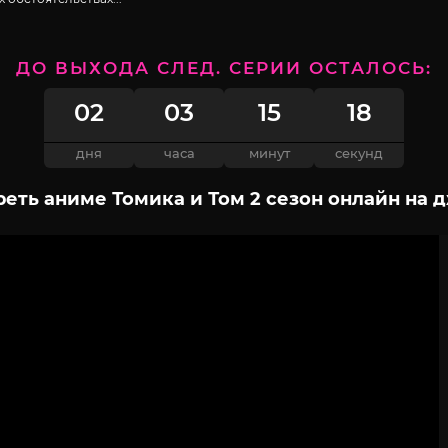
ДО ВЫХОДА СЛЕД. СЕРИИ ОСТАЛОСЬ:
02
03
15
17
дня
часа
минут
секунд
еть аниме Томика и Том 2 сезон онлайн на 
2
3
4
5
6
7
8
9
10