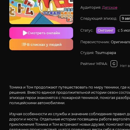
Аудитория:
Детское
Следующий эпизод:
9 ав
Статус:
с 5 ию
Онгоинг
Смотреть онлайн
Первоисточник:
Оригиналь
В списках у людей
Студия:
Tsumupapa
Рейтинг MPAA:
G
Нет 
Томика и Том продолжают путешествовать по миру техники, где
решения. Вместо единой продолжительной истории сезон состо
эпизоде герои знакомятся с пожарной техникой, помогая разобра
полицейскими автомобилями.
Изучая особенности их службы и значение соблюдения правил д
дороги и мосты. Отдельные истории посвящены работе вертолёт
приключения Томика и Том встречают новых друзей, помогают о
различных происшествий, учатся правильно вести себя в сложных