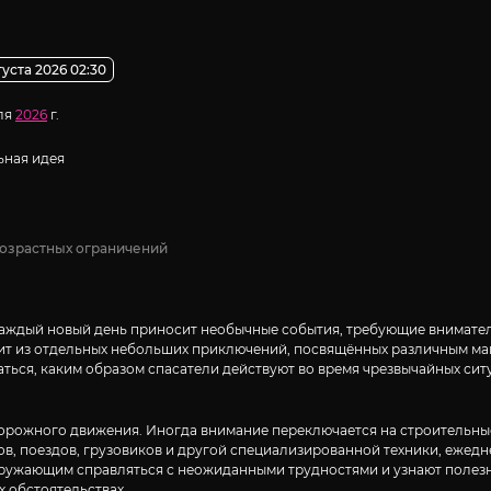
густа 2026 02:30
ля
2026
г.
ная идея
возрастных ограничений
 каждый новый день приносит необычные события, требующие внимате
ит из отдельных небольших приключений, посвящённых различным маш
ться, каким образом спасатели действуют во время чрезвычайных сит
орожного движения. Иногда внимание переключается на строительные
ов, поездов, грузовиков и другой специализированной техники, ежед
кружающим справляться с неожиданными трудностями и узнают полезн
 обстоятельствах...