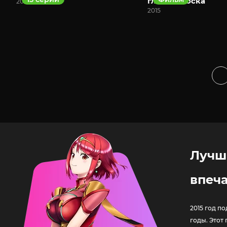
глава — Тоска
2015
2015
Лучш
впеч
2015 год п
годы. Этот