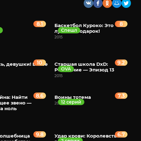
8.1
8
Баскетбол Куроко: Это
Спешл
лучший подарок!
2015
10
9.2
ь, девушки! Выше
Старшая школа DxD:
OVA
Рождение — Эпизод 13
2015
8.6
7.3
йна: Найти
Воины тотема
12 серий
щее звено —
2015
а ноль
9.8
6.7
волшебница
Удар крови: Королевство
2 серии