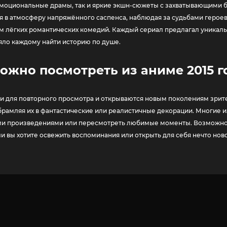
эмоциональные драмы, так и яркие экшн-сюжеты с захватывающими 
я в атмосферу напряжённого саспенса, наблюдая за судьбами героев,
 лёгких романтических комедий. Каждый сериал предлагал уникальн
яло каждому найти историю по душе.
ожно посмотреть из аниме 2015 
ми для повторного просмотра и открываются новым поколениям зри
рамляя их в фантастические или реалистичные декорации. Многие из
этими произведениями или пересмотреть любимые моменты. Возможнос
и вы хотите освежить воспоминания или открыть для себя нечто нов