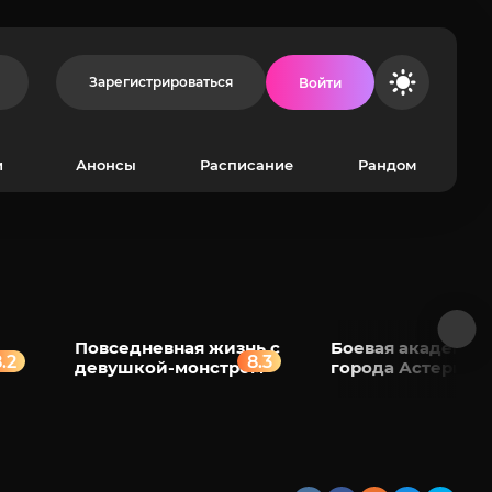
Зарегистрироваться
Войти
и
Анонсы
Расписание
Рандом
Повседневная жизнь с
Боевая академия
.2
8.3
девушкой-монстром
города Астериск