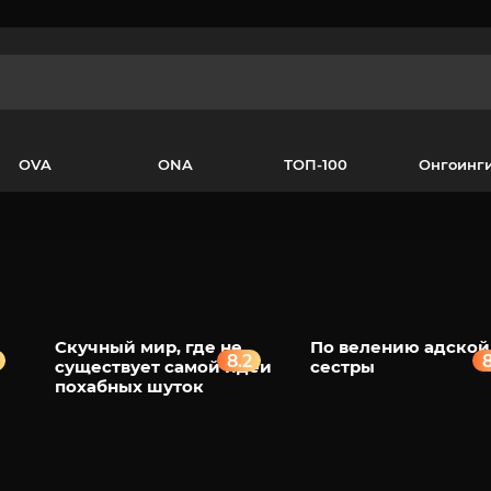
OVA
ONA
ТОП-100
Онгоинг
Скучный мир, где не
По велению адской
8.2
8
существует самой идеи
сестры
похабных шуток