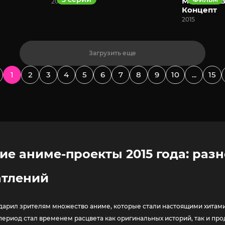
Мадока★В
2015
Концепт
2015
Загрузить еще
1
2
3
4
5
6
7
8
9
10
...
15
ие аниме-проекты 2015 года: раз
атлений
одарил зрителям множество аниме, которые стали настоящими хитам
 период стал временем расцвета как оригинальных историй, так и 