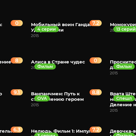
0
7.2
:
Мобильный воин Гандам:
Момокури
4 серии
13 серий
Удар молнии
2015
2015
8
0
ение в
Алиса в Стране чудес
Проснитес
Фильм
Фильм
дна
2015
2015
9.1
8.8
о
Ванпанчмен: Путь к
Врата Ште
OVA
Спешл
становлению героем
недостаю
Деление н
2015
2015
6.3
7.2
тельная
Нелюдь. Фильм 1: Импульс
Девочка-
3 серии
Фильм