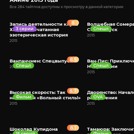
Аниме 2015 года
Все 284 тайтлов доступны к просмотру в данной категории
8
Запись деятельности клуба
Волшебная Сомера
3 серии
Спешл
Хифу: Запечатанная
Спецвыпуск
эзотерическая история
2015
2015
8.5
Ванпанчмен: Спецвыпуски
Ван-Пис: Приключ
Спешл
Спешл
Небуландии
2015
2015
8.7
Высокая скорость: Так
Дворянство: Начал
Фильм
OVA
начинался «Вольный стиль!»
разрушения
2015
2015
8.1
Шоколад Купидона
Тамаюра: Заключи
15 серий
Фильм