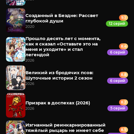
Созданный в Бездне: Рассвет
9.1
глубокой души
12 серий
2020
Прошло десять лет с момента,
как я сказал «Оставьте это на
8.4
меня и уходите» и стал
6 серий
легендой
2026
Великий из бродячих псов:
8.8
Шуточные истории 2 сезон
6 серий
2026
Призрак в доспехах (2026)
8.2
5 серий
2026
Изгнанный реинкарнированный
тяжёлый рыцарь не имеет себе
8.5