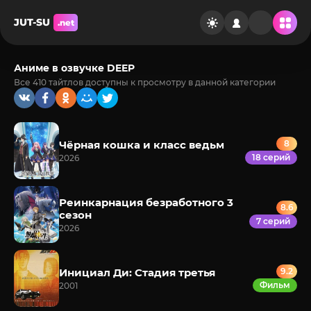
JUT-SU
.net
Аниме в озвучке DEEP
Все 410 тайтлов доступны к просмотру в данной категории
Чёрная кошка и класс ведьм
8
18 серий
2026
Реинкарнация безработного 3
8.6
сезон
7 серий
2026
Инициал Ди: Стадия третья
9.2
Фильм
2001