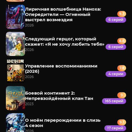
Лиричная волшебница Наноха:
Опередители — Огненный
9.3
выстрел возмездия
6 серий
2026
Следующий герцог, который
8.6
скажет: «Я не хочу любить тебя»
6 серий
2026
Управление воспоминаниями
7.8
(2026)
4 серии
2026
Боевой континент 2:
9
Непревзойдённый клан Тан
165 серий
2023
О моём перерождении в слизь
9.1
4 сезон
17 серий
2026