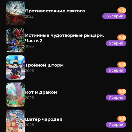
Противостояние святого
8.2
153 серии
2023
Истинные чудотворные рыцари.
8.2
Часть 2
5 серий
2026
Тройной шторм
6.5
5 серий
2026
Кот и дракон
9.3
7 серий
2026
Шатёр чародея
9.6
7 серий
2026