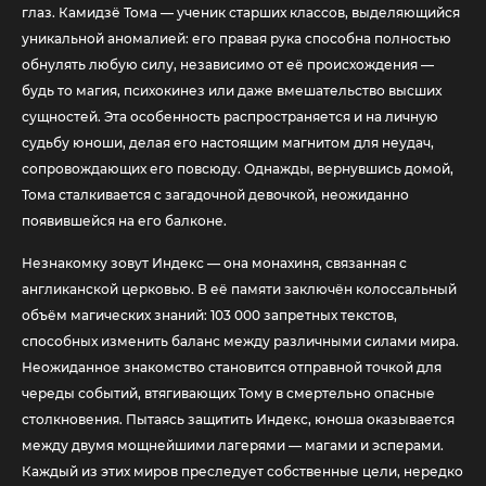
глаз. Камидзё Тома — ученик старших классов, выделяющийся
уникальной аномалией: его правая рука способна полностью
обнулять любую силу, независимо от её происхождения —
будь то магия, психокинез или даже вмешательство высших
сущностей. Эта особенность распространяется и на личную
судьбу юноши, делая его настоящим магнитом для неудач,
сопровождающих его повсюду. Однажды, вернувшись домой,
Тома сталкивается с загадочной девочкой, неожиданно
появившейся на его балконе.
Незнакомку зовут Индекс — она монахиня, связанная с
англиканской церковью. В её памяти заключён колоссальный
объём магических знаний: 103 000 запретных текстов,
способных изменить баланс между различными силами мира.
Неожиданное знакомство становится отправной точкой для
череды событий, втягивающих Тому в смертельно опасные
столкновения. Пытаясь защитить Индекс, юноша оказывается
между двумя мощнейшими лагерями — магами и эсперами.
Каждый из этих миров преследует собственные цели, нередко