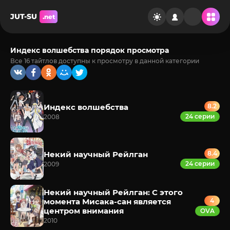
JUT-SU
.net
Индекс волшебства порядок просмотра
Все 16 тайтлов доступны к просмотру в данной категории
Индекс волшебства
8.2
24 серии
2008
Некий научный Рейлган
8.4
24 серии
2009
Некий научный Рейлган: С этого
момента Мисака-сан является
4
центром внимания
OVA
2010