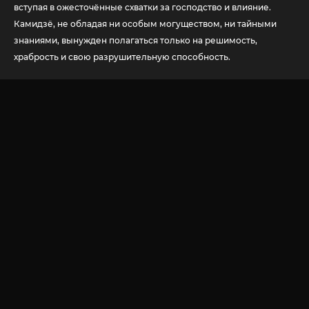
вступая в ожесточённые схватки за господство и влияние.
Камидзё, не обладая ни особым могуществом, ни тайными
знаниями, вынужден полагаться только на решимость,
храбрость и свою разрушительную способность.
© 2020-2026 Jut-su.net. ДжутСУ/ДжитСУ All Rights Reserved
Политика конфиденциальности
Для правообладателей