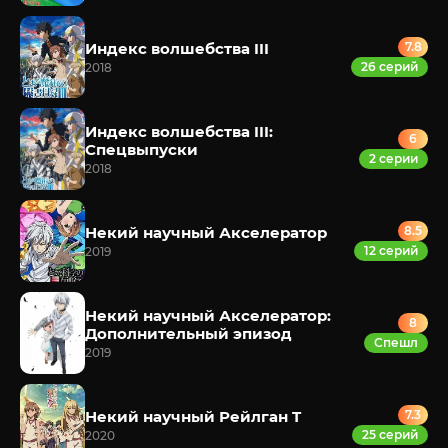
Индекс волшебства III
7.8
26 серий
2018
Индекс волшебства III:
6
Спецвыпуски
2 серии
2018
Некий научный Акселератор
8.5
12 серий
2019
Некий научный Акселератор:
8
Дополнительный эпизод
Спешл
2019
Некий научный Рейлган T
7.3
25 серий
2020