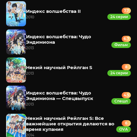
Индекс волшебства II
7.7
24 серии
2010
Индекс волшебства: Чудо
6.7
Эндимиона
Фильм
2013
Некий научный Рейлган S
8
24 серии
2013
Индекс волшебства: Чудо
4.5
Эндимиона — Спецвыпуск
Спешл
2013
Некий научный Рейлган S: Все
важнейшие открытия делаются во
6
время купания
OVA
2014