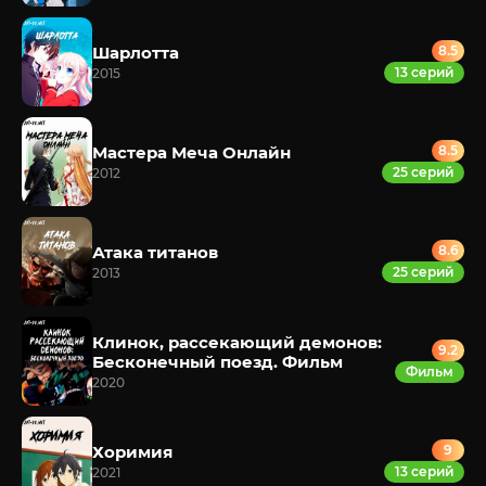
Шарлотта
8.5
13 серий
2015
Мастера Меча Онлайн
8.5
25 серий
2012
Атака титанов
8.6
25 серий
2013
Клинок, рассекающий демонов:
9.2
Бесконечный поезд. Фильм
Фильм
2020
Хоримия
9
13 серий
2021