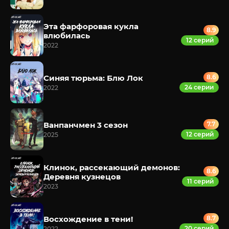
Эта фарфоровая кукла
8.9
влюбилась
12 серий
2022
Синяя тюрьма: Блю Лок
8.6
24 серии
2022
Ванпанчмен 3 сезон
7.7
12 серий
2025
Клинок, рассекающий демонов:
8.6
Деревня кузнецов
11 серий
2023
Восхождение в тени!
8.7
20 серий
2022