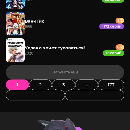
Ван-Пис
8.7
1172 серии
1999
Удзаки хочет тусоваться!
8.7
12 серий
2020
Загрузить еще
1
2
3
...
177