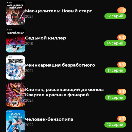
Маг-целитель: Новый старт
8.1
12 серий
2021
Седьмой киллер
8.3
14 серий
2018
Реинкарнация безработного
8.7
11 серий
2021
Клинок, рассекающий демонов:
8.9
Квартал красных фонарей
11 серий
2021
Человек-бензопила
8.7
12 серий
2022