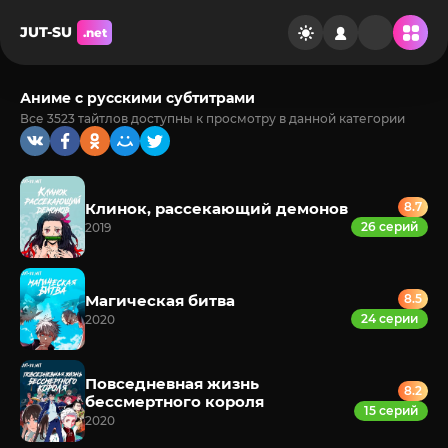
JUT-SU
.net
Аниме с русскими субтитрами
Все 3523 тайтлов доступны к просмотру в данной категории
Клинок, рассекающий демонов
8.7
26 серий
2019
Магическая битва
8.5
24 серии
2020
Повседневная жизнь
8.2
бессмертного короля
15 серий
2020