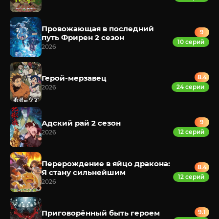
Провожающая в последний
9
путь Фрирен 2 сезон
10 серий
2026
Герой-мерзавец
8.4
24 серии
2026
Адский рай 2 сезон
9
12 серий
2026
Перерождение в яйцо дракона:
8.4
Я стану сильнейшим
12 серий
2026
Приговорённый быть героем
9.1