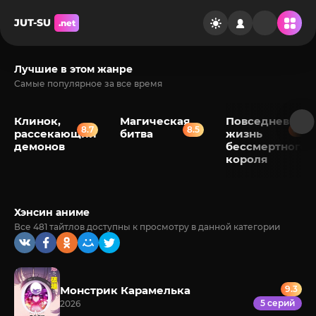
JUT-SU
.net
Лучшие в этом жанре
Самые популярное за все время
Клинок,
Магическая
Повседневная
8.7
8.5
8.2
рассекающий
битва
жизнь
демонов
бессмертного
короля
Хэнсин аниме
Все 481 тайтлов доступны к просмотру в данной категории
Монстрик Карамелька
9.3
5 серий
2026