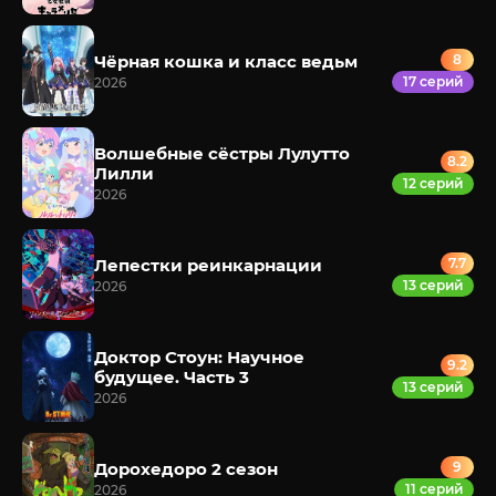
Чёрная кошка и класс ведьм
8
17 серий
2026
Волшебные сёстры Лулутто
8.2
Лилли
12 серий
2026
Лепестки реинкарнации
7.7
13 серий
2026
Доктор Стоун: Научное
9.2
будущее. Часть 3
13 серий
2026
Дорохедоро 2 сезон
9
11 серий
2026