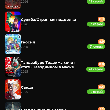
12 серий
2026
Судьба/Странная подделка
8.9
13 серий
2026
Гносия
8.9
21 серия
2025
Тандзабуро Тодзима хочет
8.8
стать Наездником в маске
24 серии
2025
Санда
8.5
12 серий
2025
Семья шпиона 3 сезон
9.1