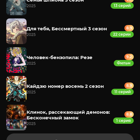
13 серий
2025
Для тебя, Бессмертный 3 сезон
8.9
22 серии
2025
Человек-бензопила: Резе
9.2
Фильм
2025
Кайдзю номер восемь 2 сезон
8.9
11 серий
2025
Клинок, рассекающий демонов:
8.8
Бесконечный замок
1 серия
2025