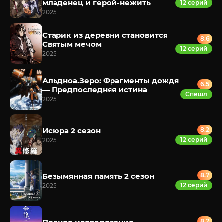
младенец и герой-нежить
12 серий
2025
Старик из деревни становится
8.6
Святым мечом
12 серий
2025
Альдноа.Зеро: Фрагменты дождя
6.5
— Предпоследняя истина
Спешл
2025
Исюра 2 сезон
8.2
12 серий
2025
Безымянная память 2 сезон
8.7
12 серий
2025
Полное исследование
8.7