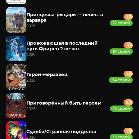
Принцесса-рыцарь — невеста
8.7
варвара
12 серий
2026
Провожающая в последний
9
путь Фрирен 2 сезон
10 серий
2026
Герой-мерзавец
8.4
24 серии
2026
Приговорённый быть героем
9.1
12 серий
2026
Судьба/Странная подделка
8.9
13 серий
2026