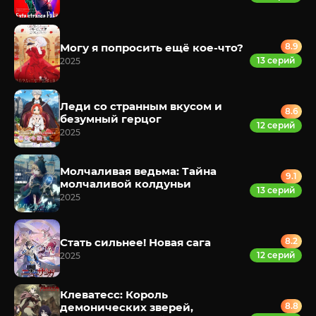
Могу я попросить ещё кое-что?
8.9
13 серий
2025
Леди со странным вкусом и
8.6
безумный герцог
12 серий
2025
Молчаливая ведьма: Тайна
9.1
молчаливой колдуньи
13 серий
2025
Стать сильнее! Новая сага
8.2
12 серий
2025
Клеватесс: Король
демонических зверей,
8.8