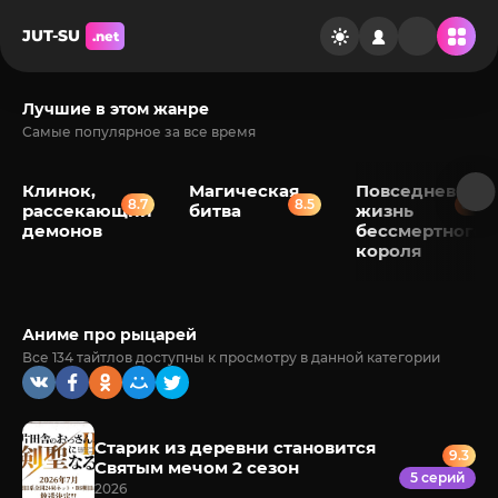
JUT-SU
.net
Лучшие в этом жанре
Самые популярное за все время
Клинок,
Магическая
Повседневная
8.7
8.5
8.2
рассекающий
битва
жизнь
демонов
бессмертного
короля
Аниме про рыцарей
Все 134 тайтлов доступны к просмотру в данной категории
Старик из деревни становится
9.3
Святым мечом 2 сезон
5 серий
2026