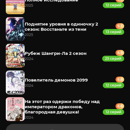
12 серий
2025
Поднятие уровня в одиночку 2
9.3
сезон: Восстаньте из тени
13 серий
2025
Рубеж Шангри-Ла 2 сезон
8.9
25 серий
2024
Повелитель демонов 2099
8.8
12 серий
2024
На этот раз одержи победу над
императором драконов,
8.6
благородная девушка!
12 серий
2024