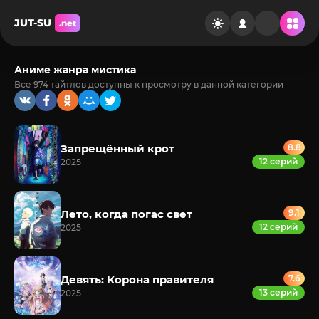
JUT-SU
.net
Аниме жанра мистика
Все 974 тайтлов доступны к просмотру в данной категории
Запрещённый крот
8.8
12 серий
2025
Лето, когда погас свет
9.1
12 серий
2025
Девять: Корона правителя
7.6
13 серий
2025