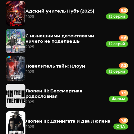
Адский учитель Нубэ (2025)
8.2
13 серий
2025
С нынешними детективами
8.6
ничего не поделаешь
12 серий
2025
Повелитель тайн: Клоун
9.2
13 серий
2025
Люпен III: Бессмертная
9.9
родословная
Фильм
2025
Люпен III: Дзэнигата и два Люпена
7.8
ONA
2025