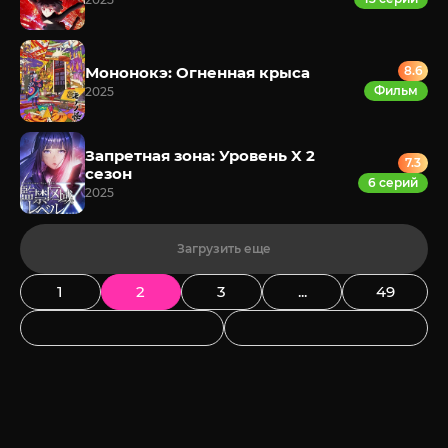
Мононокэ: Огненная крыса
8.6
Фильм
2025
Запретная зона: Уровень X 2
7.3
сезон
6 серий
2025
Загрузить еще
1
2
3
...
49