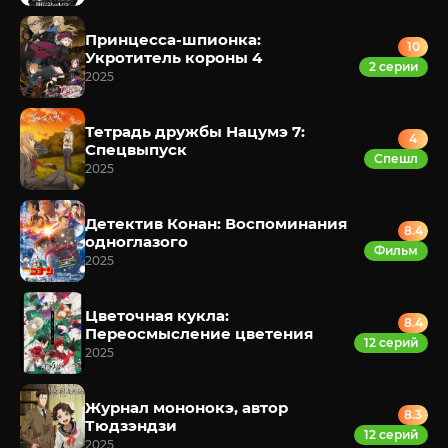
Принцесса-шпионка:
10
Укротитель короны 4
2 серии
2025
Тетрадь дружбы Нацумэ 7:
4
Спецвыпуск
Спешл
2025
Детектив Конан: Воспоминания
8.4
одноглазого
Фильм
2025
Цветочная кукла:
8.4
Переосмысление цветения
12 серий
2025
Журнал мононокэ, автор
8.3
Тюдзэндзи
12 серий
2025