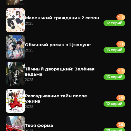
Маленький гражданин 2 сезон
9.2
12 серий
2025
Обычный роман в Цзюлуне
9.1
13 серий
2025
Тёмный дворецкий: Зелёная
9.3
ведьма
13 серий
2025
Разгадывание тайн после
7.9
ужина
12 серий
2025
Твоя форма
7.9
13 серий
2025