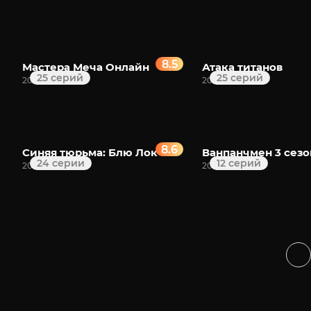
8.5
Мастера Меча Онлайн
Атака титанов
25 серий
25 серий
2012
2013
8.6
Синяя тюрьма: Блю Лок
Ванпанчмен 3 сезо
24 серии
12 серий
2022
2025