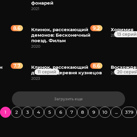
фонарей
2021
8.6
9.2
Клинок, рассекающий
Хоримия
13 серий
демонов: Бесконечный
2021
поезд. Фильм
2020
7.7
8.6
н
Клинок, рассекающий
Восхожден
11 серий
20 сери
демонов: Деревня кузнецов
2022
2023
Загрузить еще
1
2
3
4
5
6
7
8
9
10
...
379