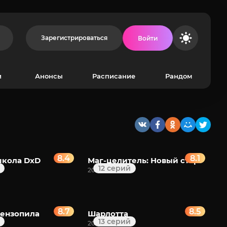
Зарегистрироваться
Войти
и
Анонсы
Расписание
Рандом
8.4
8.1
школа DxD
Маг-целитель: Новый старт
12 серий
2021
8.7
8.5
бензопила
Шарлотта
13 серий
2015