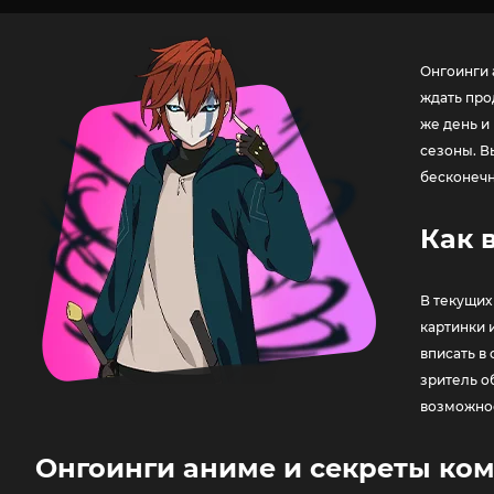
Онгоинги 
ждать про
же день и
сезоны. В
бесконечн
Как 
В текущих
картинки 
вписать в
зритель о
возможнос
Онгоинги аниме и секреты ко