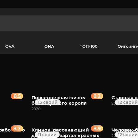
OVA
ONA
ТОП-100
Онгоинг
8.5
8.2
Повседневная жизнь
Старшая 
15 серий
12 серий
бессмертного короля
2012
2020
8.7
8.9
работного
Клинок, рассекающий
Человек-
11 серий
12 серий
демонов: Квартал красных
2022