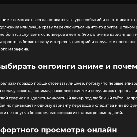
аниме помогают всегда оставаться в курсе событий и не отставать от
должения или лучше сразу переключиться на что-то другое. В таком 
 не бояться случайных спойлеров в ленте. Это отличный вариант для 
ы просто выбираете пару интересных историй и получаете новые в
ого марафона.
выбирать онгоинги аниме и почем
 релизах гораздо проще отсеивать лишнее, потому что первые эпизо
и подачу сюжета, понимая, насколько живыми получились персонажи. 
 свой график и выделить конкретный вечер под любимый тайтл. Вопрос
бычно привыкает к одному варианту перевода и следит за ним до фи
ти не тонуть в бесконечных списках из старых рекомендаций.
мфортного просмотра онлайн