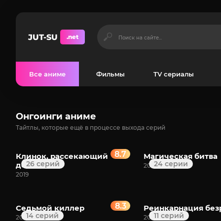
JUT-SU
.net
Все аниме
Фильмы
TV сериалы
Онгоинги аниме
Тайтлы, которые ещё в процессе выхода серий
8.7
Клинок, рассекающий
Магическая битва
26 серий
24 серии
демонов
2020
2019
8.3
Седьмой киллер
Реинкарнация без
14 серий
11 серий
2018
2021