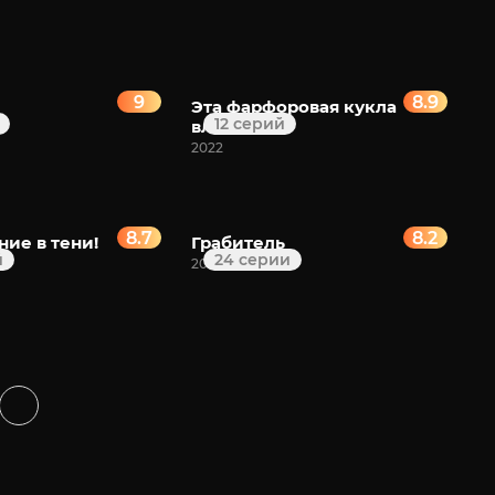
9
8.9
Эта фарфоровая кукла
12 серий
влюбилась
2022
8.7
8.2
ие в тени!
Грабитель
й
24 серии
2020