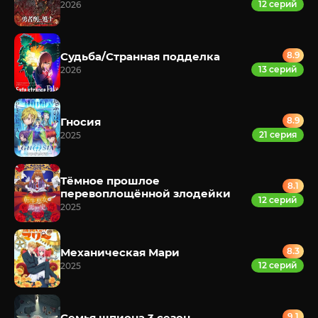
12 серий
2026
Судьба/Странная подделка
8.9
13 серий
2026
Гносия
8.9
21 серия
2025
Тёмное прошлое
8.1
перевоплощённой злодейки
12 серий
2025
Механическая Мари
8.3
12 серий
2025
Семья шпиона 3 сезон
9.1