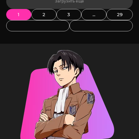
Загрузить еще
1
2
3
...
29