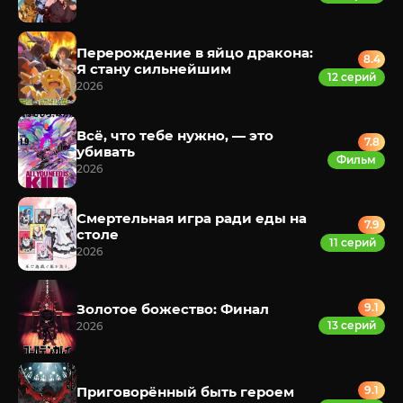
Перерождение в яйцо дракона:
8.4
Я стану сильнейшим
12 серий
2026
Всё, что тебе нужно, — это
7.8
убивать
Фильм
2026
Смертельная игра ради еды на
7.9
столе
11 серий
2026
Золотое божество: Финал
9.1
13 серий
2026
Приговорённый быть героем
9.1