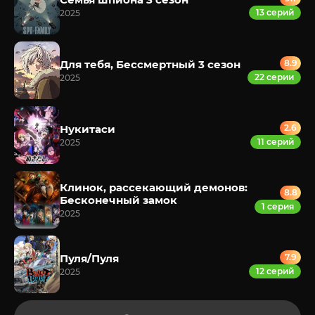
13 серий
2025
Для тебя, Бессмертный 3 сезон
8.9
22 серии
2025
Нукитаси
2.6
11 серий
2025
Клинок, рассекающий демонов:
8.8
Бесконечный замок
1 серия
2025
Пуля/Пуля
7.9
12 серий
2025