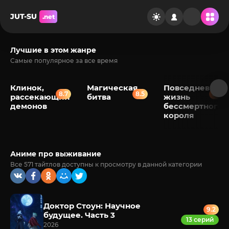
JUT-SU
.net
Лучшие в этом жанре
Самые популярное за все время
Клинок,
Магическая
Повседневная
8.7
8.5
8.2
рассекающий
битва
жизнь
демонов
бессмертного
короля
Аниме про выживание
Все 571 тайтлов доступны к просмотру в данной категории
Доктор Стоун: Научное
9.2
будущее. Часть 3
13 серий
2026