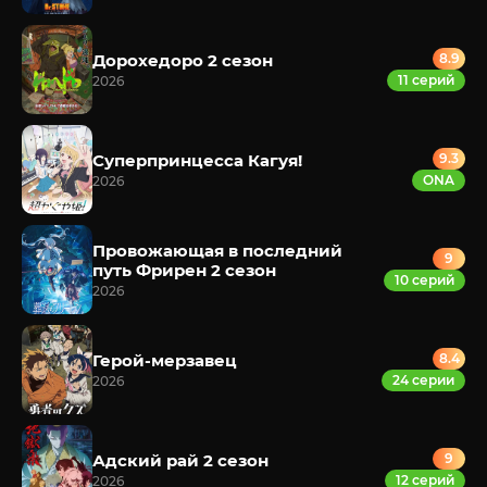
Дорохедоро 2 сезон
8.9
11 серий
2026
Суперпринцесса Кагуя!
9.3
ONA
2026
Провожающая в последний
9
путь Фрирен 2 сезон
10 серий
2026
Герой-мерзавец
8.4
24 серии
2026
Адский рай 2 сезон
9
12 серий
2026