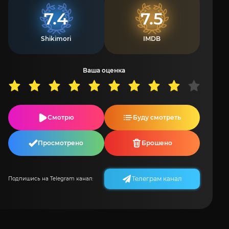
7.4
7.5
Shikimori
IMDB
Ваша оценка
Смотрю
Буду смотреть
Просмотрено
Брошено
Телеграм канал
Подпишись на Telegram канал: