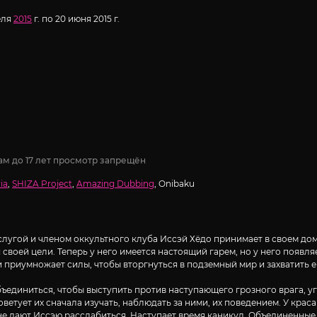
еля
2015
г. по 20 июня 2015 г.
ам до 17 лет просмотр запрещён
ia
,
SHIZA Project
,
Amazing Dubbing
, Onibaku
лугой и членом оккультного клуба Иссэй Хёдо принимает в своем дом
своей цели. Теперь у него имеется настоящий гарем, но у него появл
 приумножает силы, чтобы вторгнуться в подземный мир и захватить е
ъединиться, чтобы выступить против наступающего грозного врага, у
ветует их сначала изучать, наблюдать за ними, их поведением. У кра
е дают Иссэю расслабиться. Наступает время каникул. Объединенные 