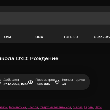
OVA
ONA
ТОП-100
Онгоинг
кола DxD: Рождение
Добавлен
Просмотров
Комментариев
27-12-2024, 15:32
1 080 004
38
нтези
,
Романтика
,
Школа
,
Сверхъестественное
,
Магия
,
Гарем
,
Этти