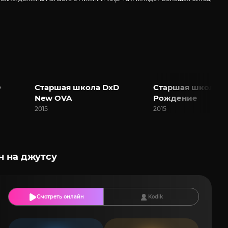
D
Старшая школа DxD
Старшая школа D
New OVA
Рождение
2015
2015
 на джутсу
Смотреть онлайн
Kodik