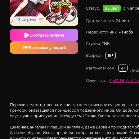
Статус:
с 4 апр
Вышел
12 серий
Длительность:
24 мин.
Первоисточник:
Ранобэ
Смотреть онлайн
Студия:
TNK
В списках у людей
Возраст:
18+
Рейтинг MPAA:
R+
Лиц
Озвучка от:
AniDUB
,
AniLibr
Пережив смерть, превратившись в демоническое существо, став с
Гремори, оказавшейся принцессой подземного мира. Он добился 
слуг, лучше прислужниц. Между тем «Отряд Хаоса» накапливает и
Демонам, ангелам и падшим ангелам, даже церкви приходится об
Азазель обучает Иссэя правильно обращаться с девушками. Он со
шумной компании разворачиваются коварные интриги, которые н