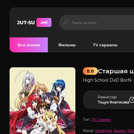
JUT-SU
.net
Все аниме
Фильмы
TV сериалы
Старшая ш
8.8
High School DxD BorN
Режиссер
Тэцуя Янагисава
Тип:
TV Сериал
Жанр:
Комедия
,
Экшен
,
Фэ