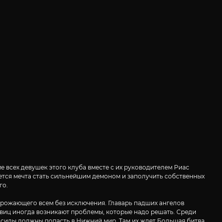
е всех девушек этого клуба вместе с их руководителем Риас
яется мечта стать сильнейшим демоном и заполучить собственных
го.
грожающего всем без исключения. Главарь падших ангелов
савиц иногда возникают проблемы, которые надо решать. Среди
силы должны попасть в Нижний мир. Там их ждет Большая битва,