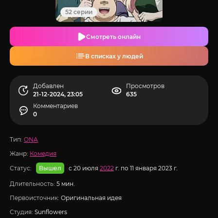
52 серии
Смотреть онлайн
В списках у людей
Добавлен
Просмотров
21-12-2024, 23:05
635
Комментариев
0
Тип:
ONA
Жанр:
Комедия
Статус:
с 20 июля
2022
г. по 11 января 2023 г.
Вышел
Длительность:
5 мин.
Первоисточник:
Оригинальная идея
Студия:
Sunflowers