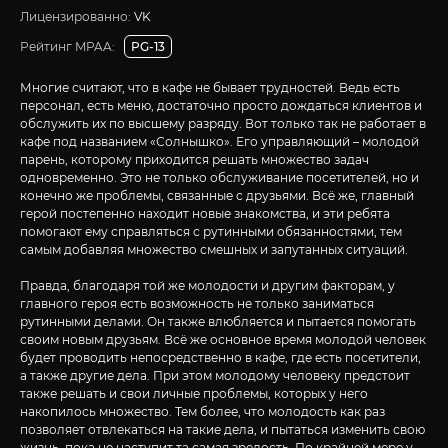
Лицензированно:
VK
Рейтинг MPAA:
PG-13
Многие считают, что в кафе не бывает трудностей. Ведь есть
персонал, есть меню, достаточно просто дождаться клиентов и
обслужить их по высшему разряду. Вот только так не работает в
кафе под названием «Солнышко». Его управляющий – молодой
парень, которому приходится решать множество задач
одновременно. Это не только обслуживание посетителей, но и
конечно же проблемы, связанные с друзьями. Всё же, главный
герой постепенно находит новые знакомства, и эти ребята
помогают ему справляться с рутинными обязанностями, тем
самым добавляя множество смешных и запутанных ситуаций.
Правда, благодаря той же молодости и другим факторам, у
главного героя есть возможность не только заниматься
рутинными делами. Он также влюбляется и пытается помогать
своим новым друзьям. Всё же основное время молодой человек
будет проводить непосредственно в кафе, где есть посетители,
а также другие дела. При этом молодому человеку предстоит
также решать и свои личные проблемы, которых у него
накопилось множество. Тем более, что молодость как раз
позволяет отвлекаться на такие дела, и пытаться изменить свою
жизнь, пока не наступит та самая зрелость. По крайней мере у