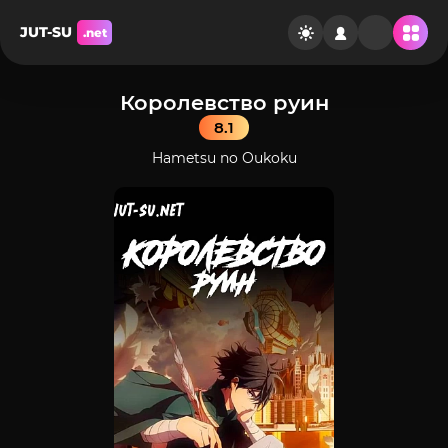
JUT-SU
.net
Королевство руин
8.1
Hametsu no Oukoku