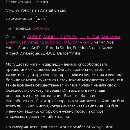
Первоисточник:
Манга
Студия:
Yokohama Animation Lab
Рейтинг MPAA:
R-17
Тип перевода:
Субтитры
Озвучка от:
AniDUB
,
AniLibria
,
SHIZA Project
,
AniStar
,
AnimeVost
,
Dream Cast
,
Amazing Dubbing
,
ТО Дубляжная
, Silver AniAge,
Youkai Studio, AniRise, Fronda Studio, Freedub Studio, Kazoku
Project, AniLeague, 2D-DUB, BanderYmka
Могущество магии и дар ведьм веками способствовали
процветанию человечества. Однако времена меняются, и
развитие науки привело к устареванию их сил. Магия и ведьмы
больше не могли считаться источниками могущества. Именно в
такие времена могущественная империя Редия начала свою
безжалостную охоту на ведьм. Они видели в них лишь
опасность и пагубное влияние. Все, кто обладал
способностями, были приговорены к уничтожению. Адонис был
всего лишь мальчиком, когда началась эта кампания. Он был
учеником ведьмы, которую он нежно любил и которая
открывала перед ним тайны магии.
Но империя не пощадила её, и она погибла от их рук. Этот