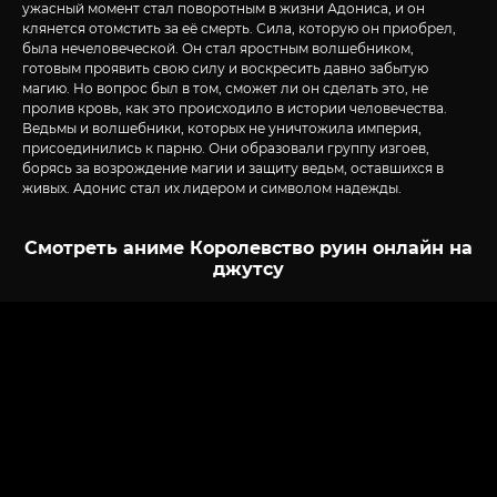
ужасный момент стал поворотным в жизни Адониса, и он
клянется отомстить за её смерть. Сила, которую он приобрел,
была нечеловеческой. Он стал яростным волшебником,
готовым проявить свою силу и воскресить давно забытую
магию. Но вопрос был в том, сможет ли он сделать это, не
пролив кровь, как это происходило в истории человечества.
Ведьмы и волшебники, которых не уничтожила империя,
присоединились к парню. Они образовали группу изгоев,
борясь за возрождение магии и защиту ведьм, оставшихся в
живых. Адонис стал их лидером и символом надежды.
Смотреть аниме Королевство руин онлайн на
джутсу