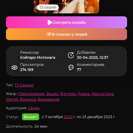
12 серий
Смотреть онлайн
В списках у людей
Режиссер
Добавлен
Кэйтаро Мотонага
30-04-2025, 12:37
Просмотров
Комментариев
274 169
77
Тип:
TV Сериал
Жанр:
Приключения
,
Экшен
,
Фэнтези
,
Драма
,
Фантастика
,
Магия
,
Военное
,
Выживание
Аудитория:
Сёнен
Статус:
с 7 октября
2023
г. по 23 декабря 2023 г.
Вышел
Длительность:
24 мин.