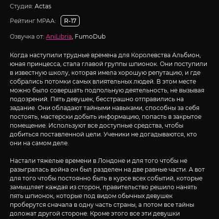
Студия:
Actas
Рейтинг MPAA:
R-17
Озвучка от:
AniLibria
, FumoDub
Когда наступили трудные времена для Королевства Альбион,
юная принцесса, стала главой группы шпионок. Они поступили
в известную школу, которая имела хорошую репутацию, и где
собрались потомки самых влиятельных людей. В этом месте
можно было совершать подпольную деятельность, не вызывая
подозрений. Пять девушек, бесстрашно отправились на
задание. Они обладают тайными навыками, способны за себя
постоять, мастерски добыть информацию, попасть в закрытое
помещение. Используют все доступные средства, чтобы
добиться поставленной цели. Ученики не догадываются, кто
они на самом деле.
Настали тяжелые времени в Лондоне и для того чтобы не
разыгралась война он был разделен на две равные части. А вот
для того чтобы постоянно быть в курсе всех событий, которые
замышляет каждая из сторон, правительство решило нанять
пять шпионок, которые под видом обычных девушек
проберутся сначала в одну часть страны, а потом все тайны
доложат другой стороне. Кроме этого все эти девушки