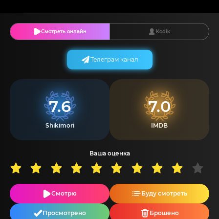
Смотреть онлайн
Kodik
Телеграм канал
7.6
7.0
Shikimori
IMDB
Ваша оценка
Смотрю
Буду смотреть
Просмотрено
Брошено