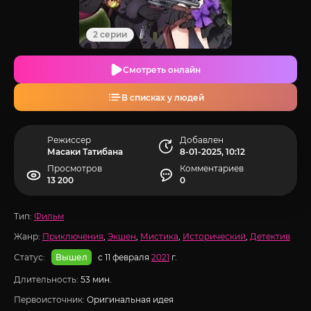
2 серии
Смотреть онлайн
В списках у людей
Режиссер
Добавлен
Масаки Татибана
8-01-2025, 10:12
Просмотров
Комментариев
13 200
0
Тип:
Фильм
Жанр:
Приключения
,
Экшен
,
Мистика
,
Исторический
,
Детектив
Статус:
с 11 февраля
2021
г.
Вышел
Длительность:
53 мин.
Первоисточник:
Оригинальная идея