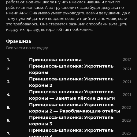
работают в одной школе и у них имеются навыки и опыт по
работе шпионками. А вот руководить всем будет девушка по
имени Анж. Она умело умеет руководить всеми девушками, да к
тому нужный дать им вовремя совет и прийти на помощь, если
это требовалось. Она старается разными способами вытащить
из других правду, которая ей так необходима.
Франшиза
Все части по порядку
Принцесса-шпионка
2017
Принцесса-шпионка: Укротитель
2021
короны
Принцесса-шпионка: Укротитель
2021
короны 2
Принцесса-шпионка: Укротитель
2021
короны — Занятые лёгкие деньги
Принцесса-шпионка: Укротитель
2022
короны 2 — Разоблачающие отчёты
Принцесса-шпионка: Укротитель
2023
короны 3
Принцесса-шпионка: Укротитель
2025
короны 4