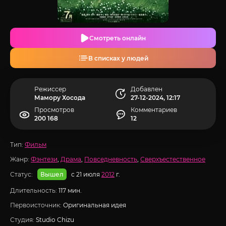
Смотреть онлайн
В списках у людей
Режиссер
Добавлен
Мамору Хосода
27-12-2024, 12:17
Просмотров
Комментариев
200 168
12
Тип:
Фильм
Жанр:
Фэнтези
,
Драма
,
Повседневность
,
Сверхъестественное
Статус:
с 21 июля
2012
г.
Вышел
Длительность:
117 мин.
Первоисточник:
Оригинальная идея
Студия:
Studio Chizu