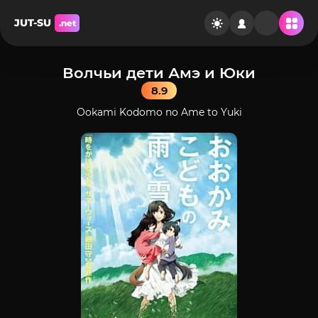
JUT-SU
.net
Волчьи дети Амэ и Юки
8.9
Ookami Kodomo no Ame to Yuki