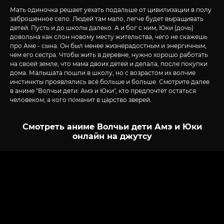
Мать одиночка решает уехать подальше от цивилизации в полу
заброшенное село. Людей там мало, легче будет выращивать
детей. Пусть и до школы далеко. А и бог с ним, Юки (дочь)
довольна как слон новому месту жительства, чего не скажешь
про Аме - сына. Он был менее жизнерадостным и энергичным,
чем его сестра. Чтобы жить в деревне, нужно хорошо работать
на своей земле, что мама двоих детей и делала, после покупки
дома. Малышата пошли в школу, но с возрастом их волчие
инстинкты проявлялись всё больше и больше. Смотрите далее
в аниме "Волчьи дети: Амэ и Юки", кто предпочтёт остаться
человеком, а кого поманит в царство зверей.
Смотреть аниме Волчьи дети Амэ и Юки
онлайн на джутсу