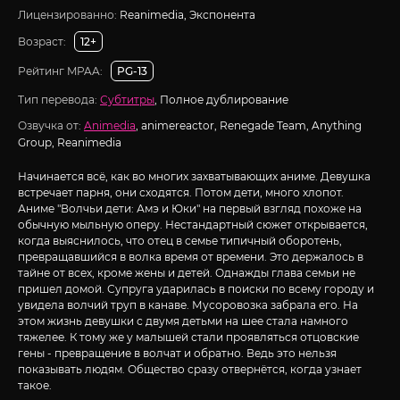
Лицензированно:
Reanimedia, Экспонента
Возраст:
12+
Рейтинг MPAA:
PG-13
Тип перевода:
Субтитры
, Полное дублирование
Озвучка от:
Animedia
, animereactor, Renegade Team, Anything
Group, Reanimedia
Начинается всё, как во многих захватывающих аниме. Девушка
встречает парня, они сходятся. Потом дети, много хлопот.
Аниме "Волчьи дети: Амэ и Юки" на первый взгляд похоже на
обычную мыльную оперу. Нестандартный сюжет открывается,
когда выяснилось, что отец в семье типичный оборотень,
превращавшийся в волка время от времени. Это держалось в
тайне от всех, кроме жены и детей. Однажды глава семьи не
пришел домой. Супруга ударилась в поиски по всему городу и
увидела волчий труп в канаве. Мусоровозка забрала его. На
этом жизнь девушки с двумя детьми на шее стала намного
тяжелее. К тому же у малышей стали проявляться отцовские
гены - превращение в волчат и обратно. Ведь это нельзя
показывать людям. Общество сразу отвернётся, когда узнает
такое.