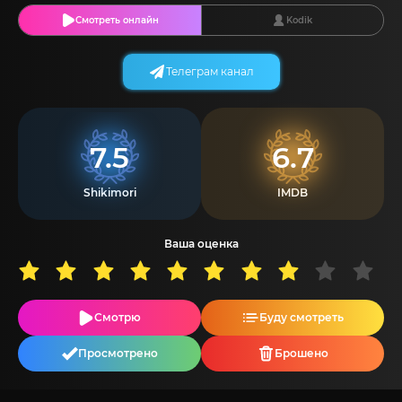
Смотреть онлайн
Kodik
Телеграм канал
7.5
6.7
Shikimori
IMDB
Ваша оценка
Смотрю
Буду смотреть
Просмотрено
Брошено