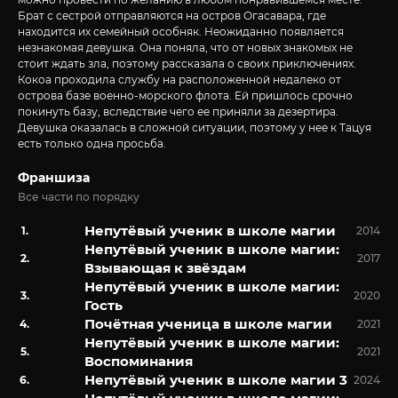
Брат с сестрой отправляются на остров Огасавара, где
находится их семейный особняк. Неожиданно появляется
незнакомая девушка. Она поняла, что от новых знакомых не
стоит ждать зла, поэтому рассказала о своих приключениях.
Кокоа проходила службу на расположенной недалеко от
острова базе военно-морского флота. Ей пришлось срочно
покинуть базу, вследствие чего ее приняли за дезертира.
Девушка оказалась в сложной ситуации, поэтому у нее к Тацуя
есть только одна просьба.
Франшиза
Все части по порядку
Непутёвый ученик в школе магии
2014
Непутёвый ученик в школе магии:
2017
Взывающая к звёздам
Непутёвый ученик в школе магии:
2020
Гость
Почётная ученица в школе магии
2021
Непутёвый ученик в школе магии:
2021
Воспоминания
Непутёвый ученик в школе магии 3
2024