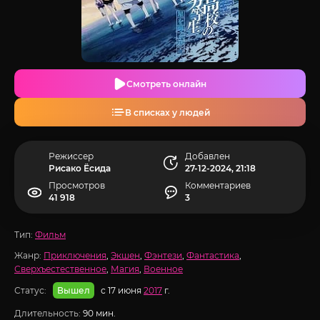
Смотреть онлайн
В списках у людей
Режиссер
Добавлен
Рисако Ёсида
27-12-2024, 21:18
Просмотров
Комментариев
41 918
3
Тип:
Фильм
Жанр:
Приключения
,
Экшен
,
Фэнтези
,
Фантастика
,
Сверхъестественное
,
Магия
,
Военное
Статус:
с 17 июня
2017
г.
Вышел
Длительность:
90 мин.