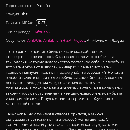
Первоисточник:
Ранобэ
Студия:
8bit
Рейтинг MPAA:
R-17
Тип перевода:
Субтитры
Озвучка от:
AniDUB
,
AniLibria
,
SHIZA Project
, AniMovie, AniPLague
То что раньше принято было считать сказкой, теперь
повседневная реальность. Оказывается магия это обычная
технология, которую человечество поставило себе на службу. И
вот магии обучают в школах, универах. Специалист магии
называют выпускников магических учебных заведений. Но как и
в любой науке к магии то же требуются способности. А если ты
лентяй то последствия могут оказаться достаточно
плачевными. Спокойное течение жизни в старшей школе магии
закончилось с поступлением в неё двух новых учеников - брата
и сестры. Миюки и Тацуя окончили первый год обучения в
магической школе.
Тацуя успешно отучился в классе Сорняков, а Миюка
овладевала навыками магии в классе Умелых цветков. С
наступлением весны у них начался период каникул, который
можно провести по желанию в любом понравившемся месте.