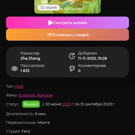
12 серий
Смотреть онлайн
В списках у людей
Режиссер
Добавлен
Zhe Zhang
11-11-2025, 19:28
Просмотров
Комментариев
1 833
0
Тип:
ONA
Жанр:
Комедия
,
Фэнтези
Статус:
с 30 июня
2023
г. по 15 сентября 2023 г.
Вышел
Длительность:
6 мин.
Первоисточник:
Манга
Студия:
Fenz