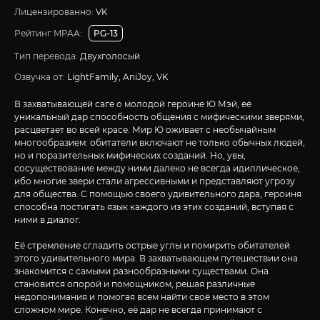
Лицензированно:
VK
Рейтинг MPAA:
PG-13
Тип перевода:
Двухголосый
Озвучка от:
LightFamily, AniJoy, VK
В захватывающей саге о молодой героине Ю Мэй, её
уникальный дар способность общения с мифическими зверями,
расцветает во всей красе. Мир Ю оживает с необычайным
многообразием: обитатели включают не только обычных людей,
но и поразительных мифических созданий. Но, увы,
сосуществование между ними далеко не всегда идиллическое,
ибо многие звери стали агрессивными и представляют угрозу
для общества. С помощью своего удивительного дара, героиня
способна постигать язык каждого из этих созданий, вступая с
ними в диалог.
Её стремление сгладить острые углы и помирить обитателей
этого удивительного мира. В захватывающем путешествии она
знакомится с самыми разнообразными существами. Она
становится опорой и помощником, решая различные
недопонимания и помогая всем найти своё место в этом
сложном мире. Конечно, её дар не всегда принимают с