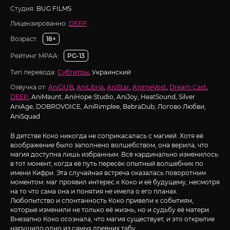
Студия:
BUG FILMS
Лицензированно:
DEEP
Возраст:
18+
Рейтинг MPAA:
PG-13
Тип перевода:
Субтитры
, Украинский
Озвучка от:
AniDUB
,
AniLibria
,
AniStar
,
AnimeVost
,
Dream Cast
,
DEEP
, AniMaunt, AniHope Studio, AniJoy, HeatSound, Silver
AniAge, DOBROVOICE, AniRimplee, BebraDub, Логово Любви,
AniSquad
В детстве Коко никогда не соприкасалась с магией. Хотя её
воображение было заполнено волшебством, она верила, что
магия доступна лишь избранным. Всё кардинально изменилось
в тот момент, когда её путь пересёк опытный волшебник по
имени Кифри. Эта случайная встреча оказалась поворотным
моментом: маг проявил интерес к Коко и её будущему, несмотря
на то что сама она и понятия не имела о его планах.
Любопытство и спонтанность Коко привели к событиям,
которые изменили не только её жизнь, но и судьбу её матери.
Внезапно Коко осознала, что магия существует, и это открытие
нарушило одно из самых древних табу.