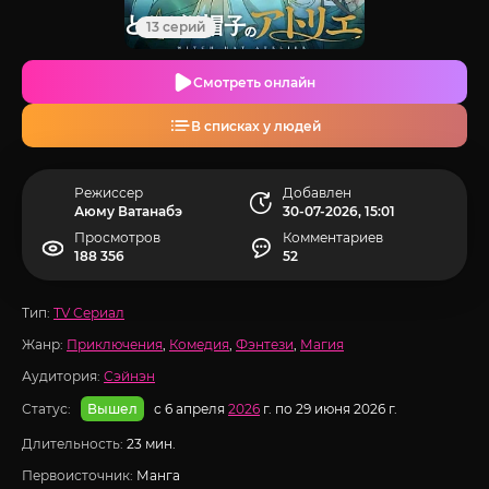
13 серий
Смотреть онлайн
В списках у людей
Режиссер
Добавлен
Аюму Ватанабэ
30-07-2026, 15:01
Просмотров
Комментариев
188 356
52
Тип:
TV Сериал
Жанр:
Приключения
,
Комедия
,
Фэнтези
,
Магия
Аудитория:
Сэйнэн
Статус:
с 6 апреля
2026
г. по 29 июня 2026 г.
Вышел
Длительность:
23 мин.
Первоисточник:
Манга