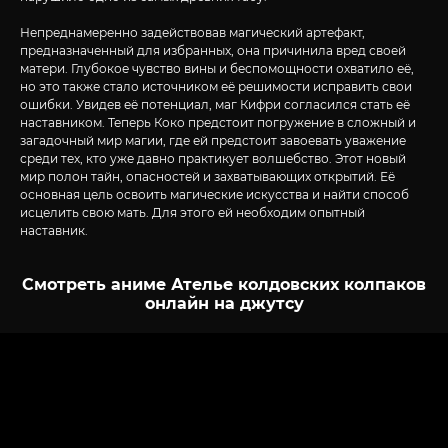
Непреднамеренно задействовав магический артефакт,
предназначенный для избранных, она причинила вред своей
матери. Глубокое чувство вины и беспомощности охватило её,
но это также стало источником её решимости исправить свои
ошибки. Увидев её потенциал, маг Кифри согласился стать её
наставником. Теперь Коко предстоит погружение в сложный и
загадочный мир магии, где ей предстоит завоевать уважение
среди тех, кто уже давно практикует волшебство. Этот новый
мир полон тайн, опасностей и захватывающих открытий. Её
основная цель освоить магические искусства и найти способ
исцелить свою мать. Для этого ей необходим опытный
наставник.
Смотреть аниме Ателье колдовских колпаков
онлайн на джутсу