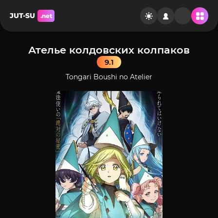
JUT-SU
.net
Ателье колдовских колпаков
9.1
Tongari Boushi no Atelier